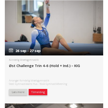
26 sep - 27 sep
26 sep - 27 sep
Kvindelig Idrætsgymnastik
Øst Challenge Trin 4-6 (Hold + Ind.) – KIG
Arrangør Kvindelig Idrætsgymnastik
Sted: Gymnastikkens Hus - Nivå Gymnastikforening
Læs mere
Tilmelding