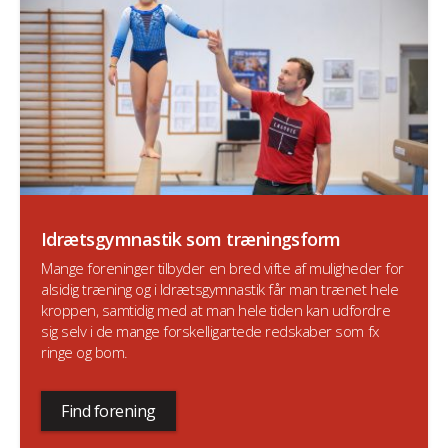
Idrætsgymnastik som træningsform
Mange foreninger tilbyder en bred vifte af muligheder for
alsidig træning og i Idrætsgymnastik får man trænet hele
kroppen, samtidig med at man hele tiden kan udfordre
sig selv i de mange forskelligartede redskaber som fx
ringe og bom.
Find forening