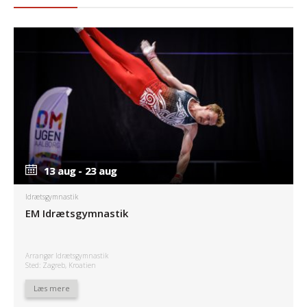
13 aug - 23 aug
13 aug - 23 aug
Idrætsgymnastik
EM Idrætsgymnastik
Arrangør Idrætsgymnastik
Sted: Zagreb, Kroatien
Læs mere