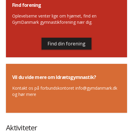
Find forening
Oplevelserne venter lige om hjørnet, find en
GymDanmark gymnastikforening nær dig.
Find din forening
Vil du vide mere om Idrætsgymnastik?
Kontakt os på forbundskontoret info@gymdanmark.dk
og hør mere
Aktiviteter