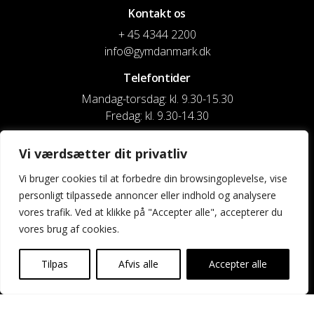
Kontakt os
+ 45 4344 2200
info@gymdanmark.dk
Telefontider
Mandag-torsdag: kl. 9.30-15.30
Fredag: kl. 9.30-14.30
CVR nr. 20916818
Vi værdsætter dit privatliv
Reg. & Kontonr.: 4180 3119119022
Vi bruger cookies til at forbedre din browsingoplevelse, vise
personligt tilpassede annoncer eller indhold og analysere
Privatlivspolitik og cookies
vores trafik. Ved at klikke på "Accepter alle", accepterer du
vores brug af cookies.
Shortcuts
Kontakt os
Tilpas
Afvis alle
Accepter alle
Kalender
Uddannelse og kurser