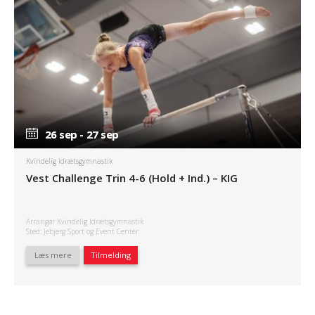
26 sep - 27 sep
26 sep - 27 sep
Kvindelig Idrætsgymnastik
Vest Challenge Trin 4-6 (Hold + Ind.) – KIG
Arrangør Kvindelig Idrætsgymnastik
Sted: Jebjerg Sport og Event Center
Læs mere
Tilmelding