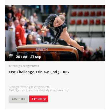
26 sep - 27 sep
26 sep - 27 sep
Kvindelig Idrætsgymnastik
Øst Challenge Trin 4-6 (Ind.) – KIG
Arrangør Kvindelig Idrætsgymnastik
Sted: Gymnastikkens Hus - Nivå Gymnastikforening
Læs mere
Tilmelding