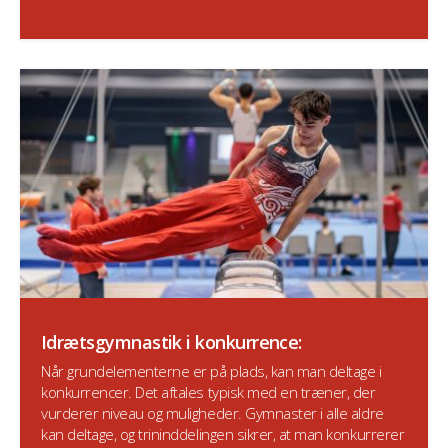
Idrætsgymnastik i konkurrence:
Når grundelementerne er på plads, kan man deltage i
konkurrencer. Det aftales typisk med en træner, der
vurderer niveau og muligheder. Gymnaster i alle aldre
kan deltage, og trininddelingen sikrer, at man konkurrerer