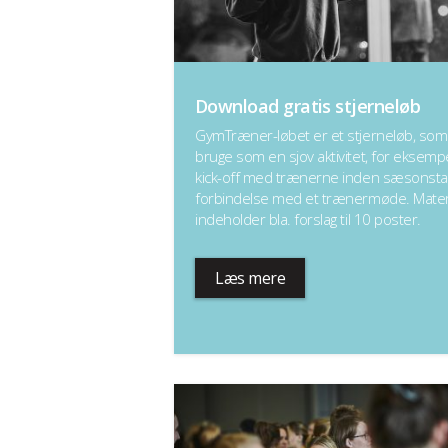
Download gratis stjerneløb
GymTræner-løbet er et stjerneløb, som
bruge som en sjov aktivitet, for eksempel
kick-off med trænerne inden sæsonstart
forbindelse med et trænermøde. Mater
indeholder bla. forslag til 10 poster.
Læs mere