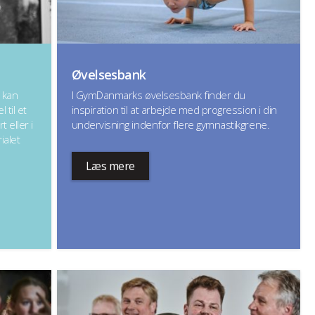
Øvelsesbank
 kan
I GymDanmarks øvelsesbank finder du
 til et
inspiration til at arbejde med progression i din
 eller i
undervisning indenfor flere gymnastikgrene.
ialet
Læs mere