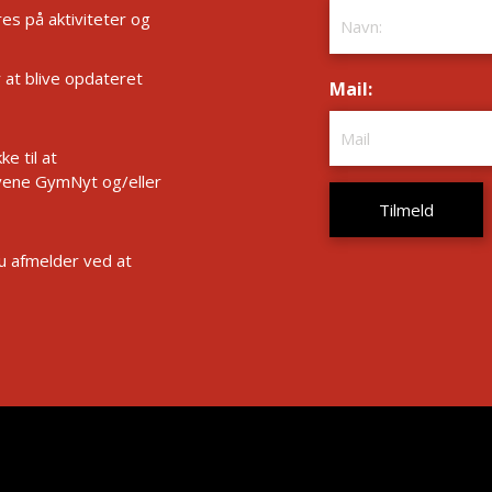
es på aktiviteter og
r at blive opdateret
Mail:
*
e til at
ene GymNyt og/eller
Du afmelder ved at