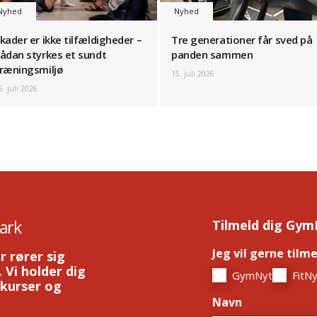
Nyhed
Nyhed
kader er ikke tilfældigheder –
Tre generationer får sved på
ådan styrkes et sundt
panden sammen
ræningsmiljø
15. juli 2026
6. juli 2026
ark
Tilmeld dig Gym
Jeg vil gerne tilm
r rører sig
 Vi holder dig
GymNyt
FitNy
 kurser og
Navn
*