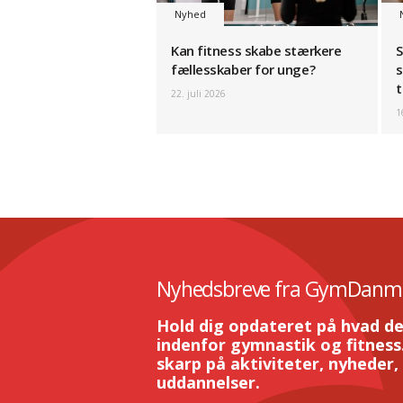
Nyhed
Kan fitness skabe stærkere
S
fællesskaber for unge?
s
t
22. juli 2026
1
Nyhedsbreve fra GymDanm
Hold dig opdateret på hvad de
indenfor gymnastik og fitness.
skarp på aktiviteter, nyheder,
uddannelser.