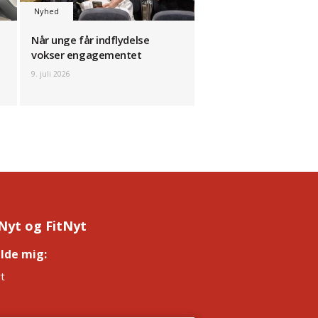
Nyhed
Når unge får indflydelse
vokser engagementet
9. juli 2026
Nyt og FitNyt
elde mig:
*
t