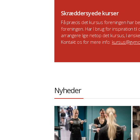
Skræddersyede kurser
Få præcis det kursus foreningen har b
foreningen. Har I brug for inspiration 
arrangere lige netop det kursus, I ønsker 
Kontakt os for mere info:
kursus@gymd
Nyheder