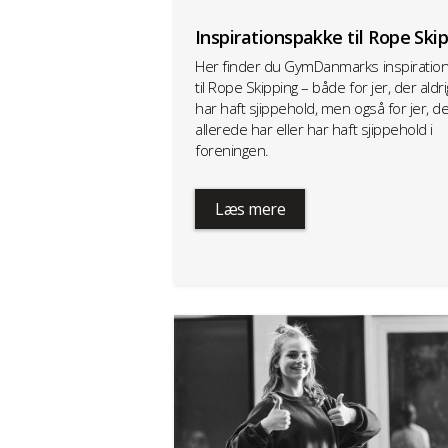
Inspirationspakke til Rope Ski
Her finder du GymDanmarks inspiratio
til Rope Skipping – både for jer, der aldri
har haft sjippehold, men også for jer, d
allerede har eller har haft sjippehold i
foreningen.
Læs mere