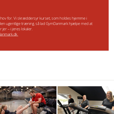
ehov for. Vi skræddersyr kurset, som holdes hjemme i
til den ugentlige træning, så lad GymDanmark hjælpe med at
jer – i jeres lokaler.
anmark.dk