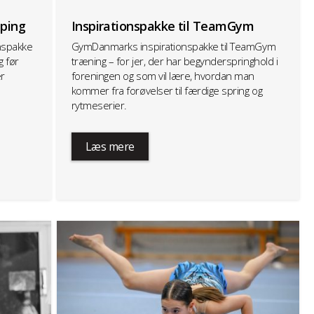
pping
Inspirationspakke til TeamGym
nspakke
GymDanmarks inspirationspakke til TeamGym
g før
træning – for jer, der har begynderspringhold i
er
foreningen og som vil lære, hvordan man
kommer fra forøvelser til færdige spring og
rytmeserier.
Læs mere