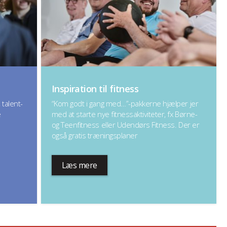
Inspiration til fitness
 talent-
“Kom godt i gang med…”-pakkerne hjælper jer
e
med at starte nye fitnessaktiviteter, fx Børne-
og Teenfitness eller Udendørs Fitness. Der er
også gratis træningsplaner
Læs mere