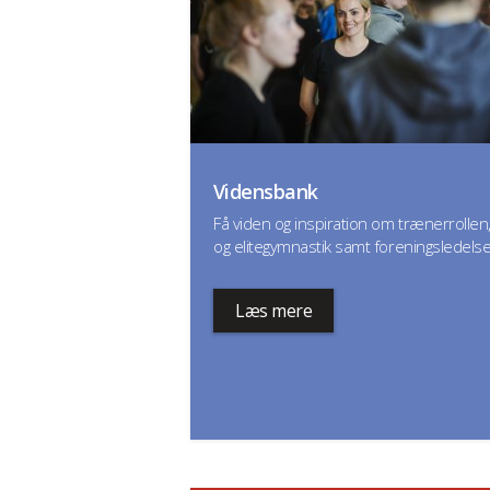
Vidensbank
Få viden og inspiration om trænerrollen,
og elitegymnastik samt foreningsledels
Læs mere