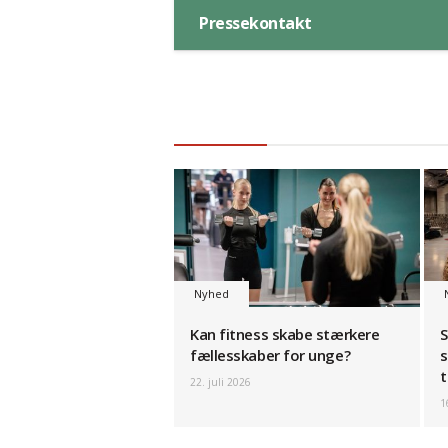
Pressekontakt
Nyhed
Kan fitness skabe stærkere
S
fællesskaber for unge?
s
t
22. juli 2026
1