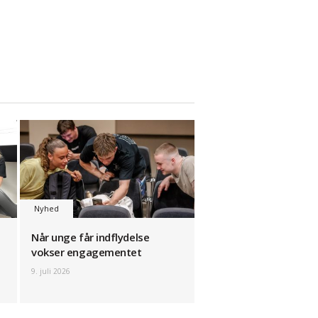
Nyhed
Når unge får indflydelse
vokser engagementet
9. juli 2026