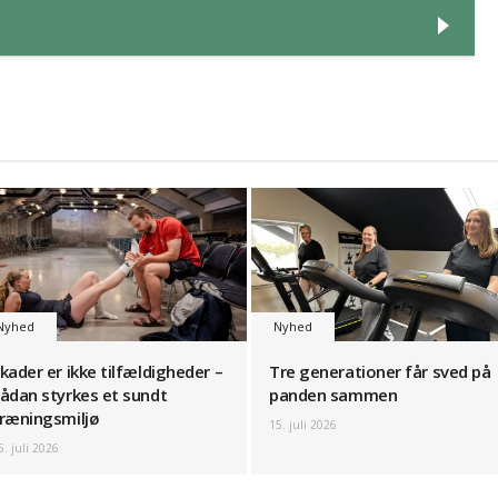
Nyhed
Nyhed
kader er ikke tilfældigheder –
Tre generationer får sved på
ådan styrkes et sundt
panden sammen
ræningsmiljø
15. juli 2026
6. juli 2026