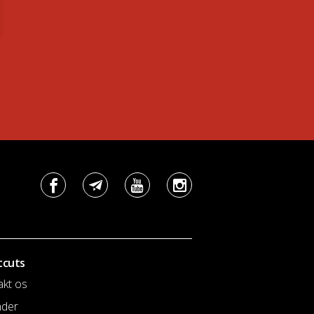
tcuts
akt os
nder