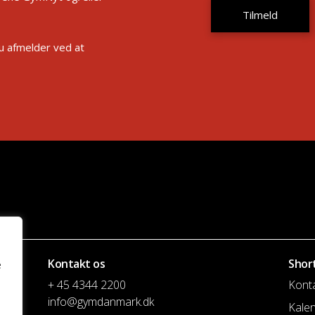
Du afmelder ved at
Kontakt os
Shor
e
+ 45 4344 2200
Kont
info@gymdanmark.dk
Kale