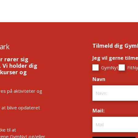
ark
Tilmeld dig Gym
Jeg vil gerne tilm
r rører sig
 Vi holder dig
GymNyt
FitNy
 kurser og
Navn
*
es på aktiviteter og
r at blive opdateret
Mail:
*
e til at
ene GymNyt og/eller