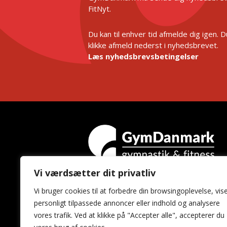
FitNyt.
Du kan til enhver tid afmelde dig igen. 
klikke afmeld nederst i nyhedsbrevet.
Læs nyhedsbrevsbetingelser
Vi værdsætter dit privatliv
GymDanmark
Vi bruger cookies til at forbedre din browsingoplevelse, vis
Idrættens Hus
personligt tilpassede annoncer eller indhold og analysere
Brøndby Stadion 20
vores trafik. Ved at klikke på "Accepter alle", accepterer du