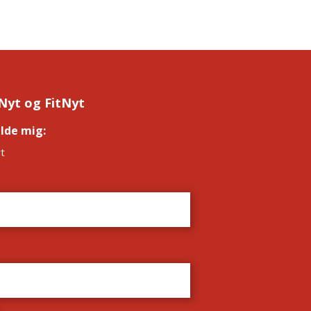
Nyt og FitNyt
elde mig:
*
t