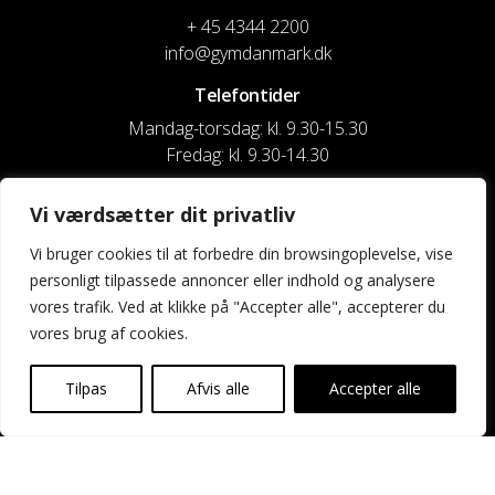
+ 45 4344 2200
info@gymdanmark.dk
Telefontider
Mandag-torsdag: kl. 9.30-15.30
Fredag: kl. 9.30-14.30
CVR nr. 20916818
Vi værdsætter dit privatliv
Reg. & Kontonr.: 4180 3119119022
Vi bruger cookies til at forbedre din browsingoplevelse, vise
personligt tilpassede annoncer eller indhold og analysere
Privatlivspolitik og cookies
vores trafik. Ved at klikke på "Accepter alle", accepterer du
vores brug af cookies.
Shortcuts
Kontakt os
Tilpas
Afvis alle
Accepter alle
Kalender
Uddannelse og kurser
Nyheder og presse