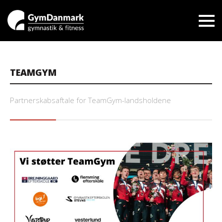
TEAMGYM
Partnerskabsaftale for TeamGym-landsholdene