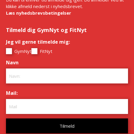
klikke afmeld nederst i nyhedsbrevet.
Læs nyhedsbrevsbetingelser
Tilmeld dig GymNyt og FitNyt
Jeg vil gerne tilmelde mig:
*
GymNyt
FitNyt
Navn
*
Mail:
*