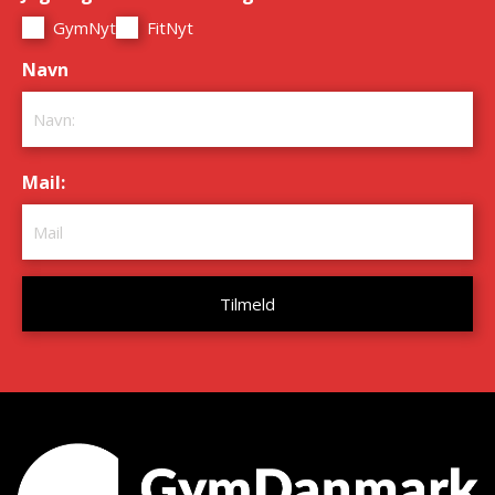
GymNyt
FitNyt
Navn
*
Mail:
*