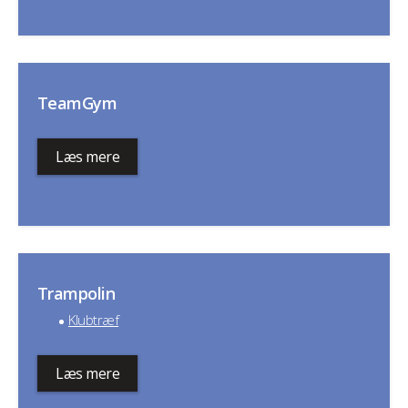
TeamGym
Læs mere
Trampolin
Klubtræf
Læs mere