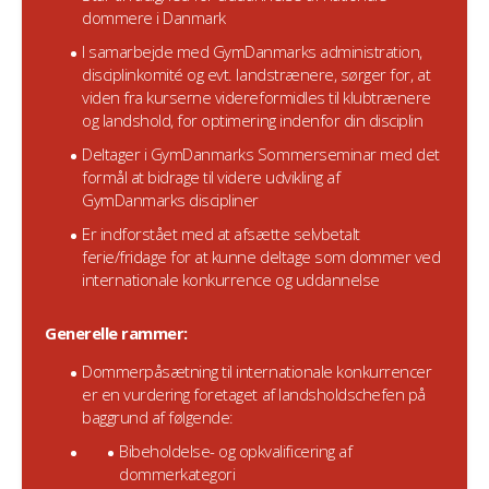
dommere i Danmark
I samarbejde med GymDanmarks administration,
disciplinkomité og evt. landstrænere, sørger for, at
viden fra kurserne videreformidles til klubtrænere
og landshold, for optimering indenfor din disciplin
Deltager i GymDanmarks Sommerseminar med det
formål at bidrage til videre udvikling af
GymDanmarks discipliner
Er indforstået med at afsætte selvbetalt
ferie/fridage for at kunne deltage som dommer ved
internationale konkurrence og uddannelse
Generelle rammer:
Dommerpåsætning til internationale konkurrencer
er en vurdering foretaget af landsholdschefen på
baggrund af følgende:
Bibeholdelse- og opkvalificering af
dommerkategori