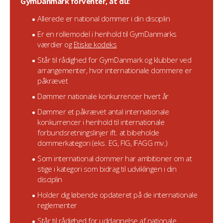
GymDanmark forventer, at du:
Allerede er national dommer i din disciplin
Er en rollemodel i henhold til GymDanmarks
værdier og
Etiske kodeks
Står til rådighed for GymDanmark og klubber ved
arrangementer, hvor internationale dommere er
påkrævet
Dømmer nationale konkurrencer hvert år
Dømmer et påkrævet antal internationale
konkurrencer i henhold til internationale
forbundsretningslinjer ift. at bibeholde
dommerkategori (eks. EG, FIG, IFAGG mv.)
Som international dommer har ambitioner om at
stige i kategori som bidrag til udviklingen i din
disciplin
Holder dig løbende opdateret på de internationale
reglementer
Står til rådighed for uddannelse af nationale