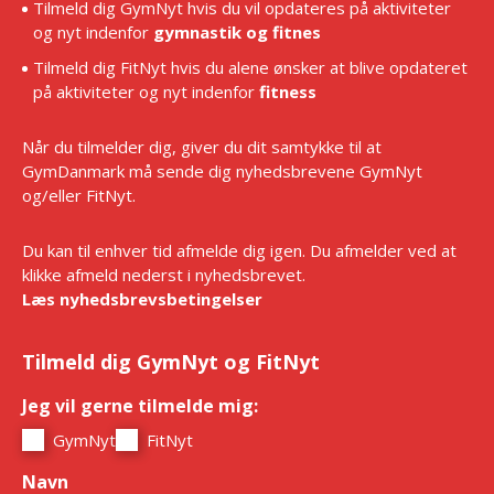
Tilmeld dig GymNyt hvis du vil opdateres på aktiviteter
og nyt indenfor
gymnastik og fitnes
Tilmeld dig FitNyt hvis du alene ønsker at blive opdateret
på aktiviteter og nyt indenfor
fitness
Når du tilmelder dig, giver du dit samtykke til at
GymDanmark må sende dig nyhedsbrevene GymNyt
og/eller FitNyt.
Du kan til enhver tid afmelde dig igen. Du afmelder ved at
klikke afmeld nederst i nyhedsbrevet.
Læs nyhedsbrevsbetingelser
Tilmeld dig GymNyt og FitNyt
Jeg vil gerne tilmelde mig:
*
GymNyt
FitNyt
Navn
*