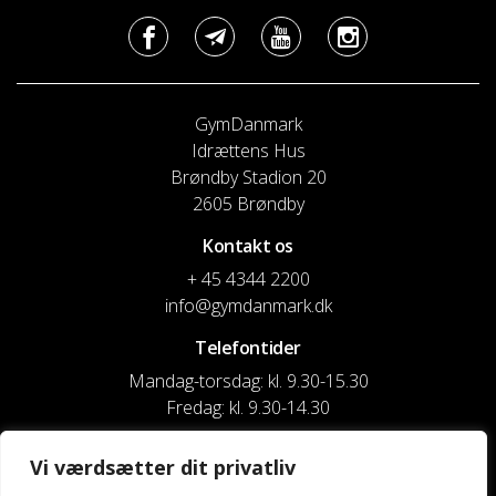
GymDanmark
Idrættens Hus
Brøndby Stadion 20
2605 Brøndby
Kontakt os
+ 45 4344 2200
info@gymdanmark.dk
Telefontider
Mandag-torsdag: kl. 9.30-15.30
Fredag: kl. 9.30-14.30
CVR nr. 20916818
Vi værdsætter dit privatliv
Reg. & Kontonr.: 4180 3119119022