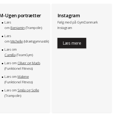
M-Ugen portrætter
Instagram
Læs
Følg med på GymDanmark
om
Benjamin
(Trampolin)
Instagram
Læs
om
Michelle
(Idrætsgymnastik)
Læs mere
Læs om
Camilla
(TeamGym)
Læs om
Oliver og Mads
(Funktionel Fitness)
Læs om
Malene
(Funktionel Fitness)
Læs om
Smila og Sofie
(Trampolin)