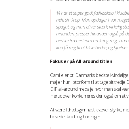
’Vi har et super godt fællesskab i klub
hele sin krop. Man opdager hvor meget 
spagat, og man bliver stærk, virkelig s
hinanden, presser hinanden også på dårl
bedste trænerteam omkring mig. Træner
kan få mig til at blive bedre, og hjælper
Fokus er på All-around titlen
Camille er pt. Danmarks bedste kvindelig
maj er hun i storform til at tage sit tredj
DIF all-around medalje hvor man skal være d
Herudover konkurreres der også om at v
At være Idrætsgymnast kræver styrke, mod
hovedet koldt og hun siger: