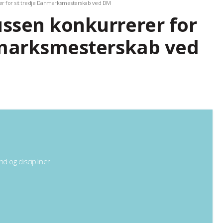
r for sit tredje Danmarksmesterskab ved DM
ssen konkurrerer for
nmarksmesterskab ved
nd og discipliner