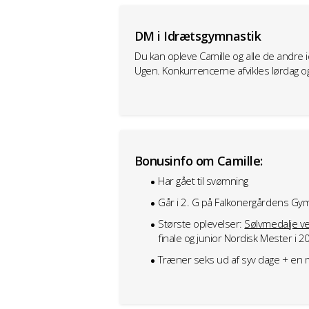
DM i Idrætsgymnastik
Du kan opleve Camille og alle de andre
Ugen. Konkurrencerne afvikles lørdag o
Bonusinfo om Camille:
Har gået til svømning
Går i 2. G på Falkonergårdens G
Største oplevelser:
Sølvmedalje v
finale og junior Nordisk Mester i 2
Træner seks ud af syv dage + en m