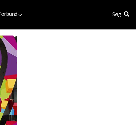
 Forbund
Søg