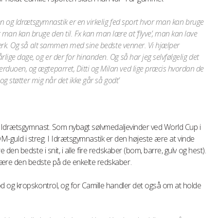
ben og Idrætsgymnastik er en virkelig fed sport hvor man kan bruge
man kan bruge den til. Fx kan man lære at ’flyve’, man kan lave
tærk. Og så alt sammen med sine bedste venner. Vi hjælper
ige dage, og er der for hinanden. Og så har jeg selvfølgelig det
duoen, og ægteparret, Ditti og Milan ved lige præcis hvordan de
 og støtter mig når det ikke går så godt’
e Idrætsgymnast. Som nybagt sølvmedaljevinder ved World Cup i
e DM-guld i streg. I Idrætsgymnastik er den højeste ære at vinde
en bedste i snit, i alle fire redskaber (bom, barre, gulv og hest).
ære den bedste på de enkelte redskaber.
 og kropskontrol, og for Camille handler det også om at holde