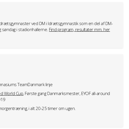
 idrætsgymnaster ved DM i Idrætsgymnastik som en del af DM-
g søndag i stadionhallerne.
Find program, resultater mm. her
ymnasiums TeamDanmark linje
ed World Cup
, Første gang Danmarksmester, EYOF all-around
019
orgentræning, i alt 20-25 timer om ugen.