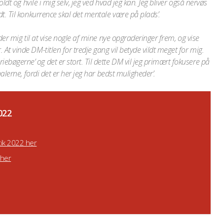
koldt og hvile i mig selv, jeg ved hvad jeg kan. Jeg bliver også nervøs
dt. Til konkurrence skal det mentale være på plads’.
æder mig til at vise nogle af mine nye opgraderinger frem, og vise
At vinde DM-titlen for tredje gang vil betyde vildt meget for mig.
bøgerne’ og det er stort. Til dette DM vil jeg primært fokusere på
inalerne, fordi det er her jeg har bedst muligheder’.
022
ik 2022 her
 her