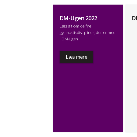
DM-Ugen 2022
D
Læs alt om de fire
gymnastikdiscipliner, der er med
i DM-Ugen
Læs mere