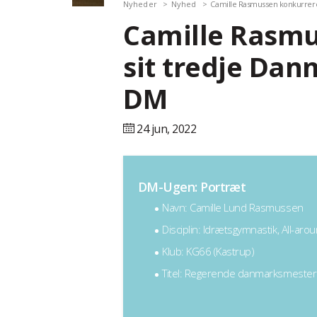
Nyheder
Nyhed
Camille Rasmussen konkurrere
Camille Rasmu
sit tredje Da
DM
24 jun,
2022
DM-Ugen: Portræt
Navn: Camille Lund Rasmussen
Disciplin: Idrætsgymnastik, All-arou
Klub: KG66 (Kastrup)
Titel: Regerende danmarksmester