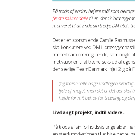
På trods af endnu højere mål som deltagel
første sølvmedalje
til en dansk idrætsgymn
motiveret til at vinde sin tredje DM-titel i t
Det er en storsmilende Camille Rasmussen
skal konkurrere ved DM i Idrætsgymnastik
trænerteam omkring hende, som nogle af 
motivationen til at træne seks ud af ugen
den særlige TeamDanmark linje i 2. g på
’Jeg træner alle dage undtagen søndag 
lyde af meget, men det er det der skal t
højde for mit behov for træning, og d
Livslangt projekt, indtil videre..
På trods af sin forholdsvis unge alder, har
en stærk motivationen til at blive bedre, h