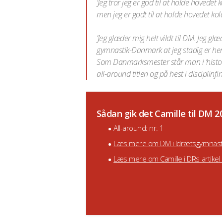
’Jeg tror jeg er god til at holde hovedet 
men jeg er godt til at holde hovedet kol
’Jeg glæder mig helt vildt til DM. Jeg gl
gymnastik-Danmark at jeg stadig er her. 
Som Danmarksmester står man i ’historie
all-around titlen og på hest i disciplinf
Sådan gik det Camille til DM 2
All-around: nr. 1
Læs mere om DM i Idrætsgymnast
Læs mere om Camille i DRs artikel