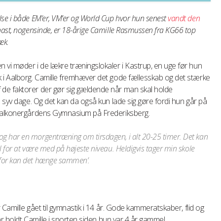
se i både EM’er, VM’er og World Cup hvor hun senest
vandt den
ast, nogensinde, er 18-årige Camille Rasmussen fra KG66 top
ræk.
 vi møder i de lækre træningslokaler i Kastrup, en uge før hun
 i Aalborg. Camille fremhæver det gode fællesskab og det stærke
de faktorer der gør sig gældende når man skal holde
s syv dage. Og det kan da også kun lade sig gøre fordi hun går på
 Falkonergårdens Gymnasium på Frederiksberg.
og har en morgentræning om tirsdagen, i alt 20-25 timer. Det kan
il for at være med på højeste niveau. Heldigvis tager min skole
erfor kan det hænge sammen’.
 Camille gået til gymnastik i 14 år. Gode kammeratskaber, flid og
ar holdt Camille i sporten siden hun var 4 år gammel.