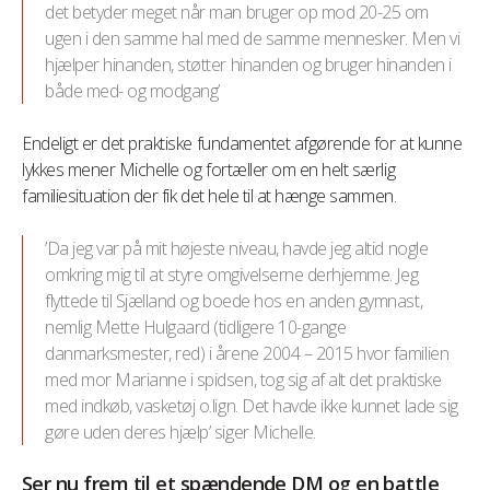
det betyder meget når man bruger op mod 20-25 om
ugen i den samme hal med de samme mennesker. Men vi
hjælper hinanden, støtter hinanden og bruger hinanden i
både med- og modgang’
Endeligt er det praktiske fundamentet afgørende for at kunne
lykkes mener Michelle og fortæller om en helt særlig
familiesituation der fik det hele til at hænge sammen.
’Da jeg var på mit højeste niveau, havde jeg altid nogle
omkring mig til at styre omgivelserne derhjemme. Jeg
flyttede til Sjælland og boede hos en anden gymnast,
nemlig Mette Hulgaard (tidligere 10-gange
danmarksmester, red) i årene 2004 – 2015 hvor familien
med mor Marianne i spidsen, tog sig af alt det praktiske
med indkøb, vasketøj o.lign. Det havde ikke kunnet lade sig
gøre uden deres hjælp’ siger Michelle.
Ser nu frem til et spændende DM og en battle