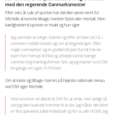
med den regerende Danmarksmester
Efter seks år ude af sporten har det ikke været nemt for
Michelle at komme tilbage, hverken fysisk eller mentalt. Men
kærligheden til sporten er intakt og hun siger:
’Jeg savnede at svinge i barren og efter at have set OL i
sommers meldte tanken sig om at begynde igen. Efter
nogle overvejelser og en godkendt plan fra mit træner
team hvor hensyn til fritid og arbejde kunne hænge
sammen tog træningsformen fart, og jeg træner nu til DM
tre gange om ugen, 9-10 timer.
Om at kaste sig tilbage i barren på højeste nationale niveau
ved DM siger Michelle:
’Man kommer vel altid til et DM for at vinde, men ærligt så
ved jeg ikke hvad der kommer til at ske. Jeg håber det bliver
en fed oplevelse, både individuelt og for os alle i KG66. Jeg