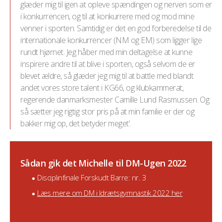
glæder mig til igen at opleve spændingen og nerven som er
i konkurrencen, og til at konkurrere med og mod mine
venner i sporten. Samtidig er det en god forberedelse til de
internationale konkurrencer (NM og EM) som ligger lige
rundt hjørnet. Jeg håber med min deltagelse at kunne
inspirere andre til at blive i sporten, også selvom de er
blevet ældre, så glæder jeg mig til at battle med blandt
andet vores store talent i KG66, og klubkammerat,
regerende danmarksmester Camille Lund Rasmussen. Og
så sætter jeg rigtig stor pris på at min familie er der og
bakker mig op, det betyder meget’.
Sådan gik det Michelle til DM-Ugen 2022
Disciplinfinale Forskudt Barre: nr. 3
Læs mere om DM i Idrætsgymnastik 2022 her