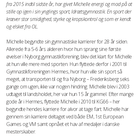
fra 2015 indtil sidste år, har givet Michelle energi og mod på at
stille op igen i sin ynglings sport, Idrætsgymnastik. En sport der
kræver stor smidighed, styrke og kropskontrol og som er kendt
og elsket fra OL.
Michelle begyndte sin gymnastiske karrierer for 28 år siden.
Allerede fra 5-6 års alderen hvor hun sprang sine første
øvelser i Nyborg gymnastikforening, blev det klart for Michelle
at hun ville mere med sporten. Hun flyttede derfor i 2001 til
Gymnastikforeningen Hermes, hvor hun ville sin sport så
meget, at transporten til og fra Nyborg – Frederiksberg seks
gange om ugen, ikke var nogen hindring. Michelle blev i 2003
udtaget til landsholdet, her var hun 15 år gammel. Efter mange
gode år i Hermes, flyttede Michelle i 2010 til KG66 – her
begyndte hendes karriere for alvor at tage fart. Michelle har
gennem sin karriere deltaget ved både EM, 1st European
Games og VM samt opnået et hav af medaljer i danske
mesterskaber.