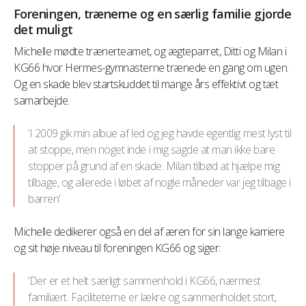
Foreningen, trænerne og en særlig familie gjorde
det muligt
Michelle mødte trænerteamet, og ægteparret, Ditti og Milan i
KG66 hvor Hermes-gymnasterne trænede en gang om ugen.
Og en skade blev startskuddet til mange års effektivt og tæt
samarbejde.
’I 2009 gik min albue af led og jeg havde egentlig mest lyst til
at stoppe, men noget inde i mig sagde at man ikke bare
stopper på grund af en skade. Milan tilbød at hjælpe mig
tilbage, og allerede i løbet af nogle måneder var jeg tilbage i
barren’
Michelle dedikerer også en del af æren for sin lange karriere
og sit høje niveau til foreningen KG66 og siger:
’Der er et helt særligt sammenhold i KG66, nærmest
familiært. Faciliteterne er lækre og sammenholdet stort,