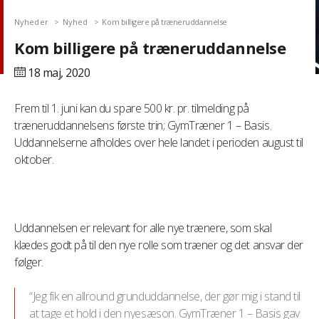
Nyheder
Nyhed
Kom billigere på træneruddannelse
Kom billigere på træneruddannelse
18 maj,
2020
Frem til 1. juni kan du spare 500 kr. pr. tilmelding på
træneruddannelsens første trin; GymTræner 1 – Basis.
Uddannelserne afholdes over hele landet i perioden august til
oktober.
Uddannelsen er relevant for alle nye trænere, som skal
klædes godt på til den nye rolle som træner og det ansvar der
følger.
“Jeg fik en allround grunduddannelse, der gør mig i stand til
at tage et hold i den nyesæson. GymTræner 1 – Basis gav