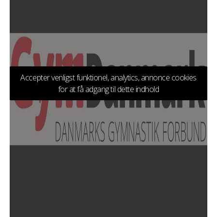
Accepter venligst funktionel, analytics, annonce cookies
for at få adgang til dette indhold