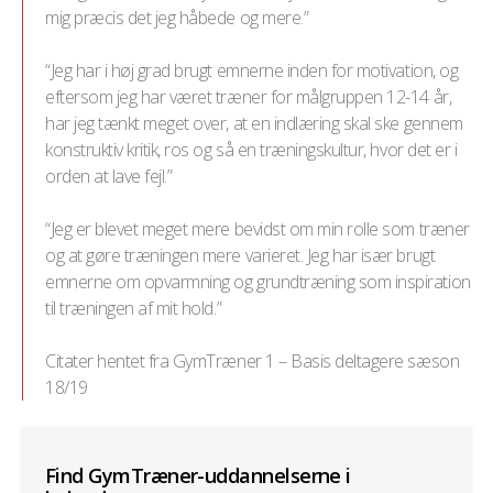
mig præcis det jeg håbede og mere.”
“Jeg har i høj grad brugt emnerne inden for motivation, og
eftersom jeg har været træner for målgruppen 12-14 år,
har jeg tænkt meget over, at en indlæring skal ske gennem
konstruktiv kritik, ros og så en træningskultur, hvor det er i
orden at lave fejl.”
“Jeg er blevet meget mere bevidst om min rolle som træner
og at gøre træningen mere varieret. Jeg har især brugt
emnerne om opvarmning og grundtræning som inspiration
til træningen af mit hold.”
Citater hentet fra GymTræner 1 – Basis deltagere sæson
18/19
Find GymTræner-uddannelserne i