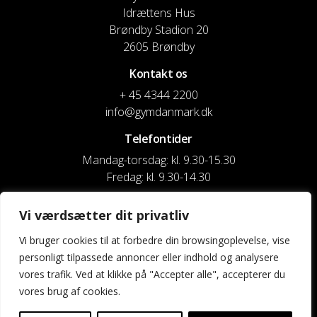
Idrættens Hus
Brøndby Stadion 20
2605 Brøndby
Kontakt os
+ 45 4344 2200
info@gymdanmark.dk
Telefontider
Mandag-torsdag: kl. 9.30-15.30
Fredag: kl. 9.30-14.30
CVR nr. 20916818
Vi værdsætter dit privatliv
Reg. & Kontonr.: 4180 3119119022
Vi bruger cookies til at forbedre din browsingoplevelse, vise
personligt tilpassede annoncer eller indhold og analysere
Privatlivspolitik og cookies
vores trafik. Ved at klikke på "Accepter alle", accepterer du
vores brug af cookies.
Shortcuts
Kontakt os