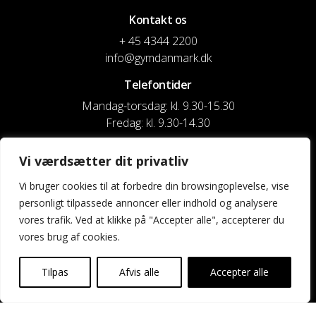
Kontakt os
+ 45 4344 2200
info@gymdanmark.dk
Telefontider
Mandag-torsdag: kl. 9.30-15.30
Fredag: kl. 9.30-14.30
CVR nr. 20916818
Vi værdsætter dit privatliv
Reg. & Kontonr.: 4180 3119119022
Vi bruger cookies til at forbedre din browsingoplevelse, vise
personligt tilpassede annoncer eller indhold og analysere
Privatlivspolitik og cookies
vores trafik. Ved at klikke på "Accepter alle", accepterer du
vores brug af cookies.
Shortcuts
Kontakt os
Tilpas
Afvis alle
Accepter alle
Kalender
Uddannelse og kurser