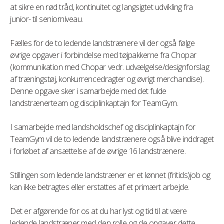
at sikre en rød tråd, kontinuitet og langsigtet udvikling fra
junior- til seniorniveau.
Fælles for de to ledende landstrænere vil der også følge
øvrige opgaver i forbindelse med tøjpakkerne fra Chopar
(kommunikation med Chopar vedr. udvælgelse/designforslag
af træningstøj, konkurrencedragter og øvrigt merchandise).
Denne opgave sker i samarbejde med det fulde
landstrænerteam og disciplinkaptajn for TeamGym.
I samarbejde med landsholdschef og disciplinkaptajn for
TeamGym vil de to ledende landstrænere også blive inddraget
i forløbet af ansættelse af de øvrige 16 landstrænere.
Stillingen som ledende landstræner er et lønnet (fritids)job og
kan ikke betragtes eller erstattes af et primært arbejde.
Det er afgørende for os at du har lyst og tid til at være
ledende landstræner med den rolle og de opgaver dette