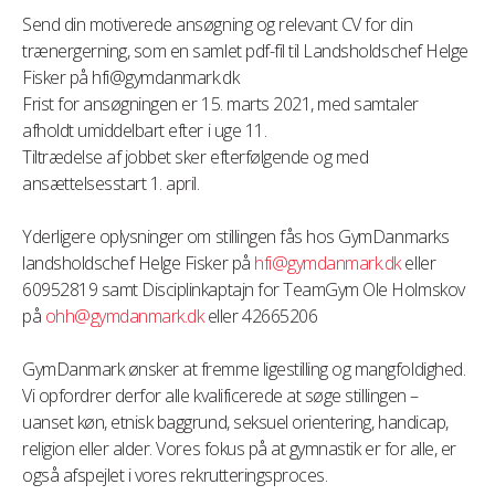
Send din motiverede ansøgning og relevant CV for din
trænergerning, som en samlet pdf-fil til Landsholdschef Helge
Fisker på hfi@gymdanmark.dk
Frist for ansøgningen er 15. marts 2021, med samtaler
afholdt umiddelbart efter i uge 11.
Tiltrædelse af jobbet sker efterfølgende og med
ansættelsesstart 1. april.
Yderligere oplysninger om stillingen fås hos GymDanmarks
landsholdschef Helge Fisker på
hfi@gymdanmark.dk
eller
60952819 samt Disciplinkaptajn for TeamGym Ole Holmskov
på
ohh@gymdanmark.dk
eller 42665206
GymDanmark ønsker at fremme ligestilling og mangfoldighed.
Vi opfordrer derfor alle kvalificerede at søge stillingen –
uanset køn, etnisk baggrund, seksuel orientering, handicap,
religion eller alder. Vores fokus på at gymnastik er for alle, er
også afspejlet i vores rekrutteringsproces.