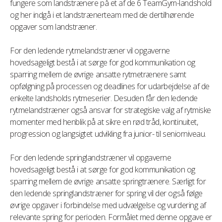
fungere som landstrænere på et af de 6 TeamGym-landshold
og her indgå i et landstrænerteam med de dertilhørende
opgaver som landstræner.
For den ledende rytmelandstræner vil opgaverne
hovedsageligt bestå i at sørge for god kommunikation og
sparring mellem de øvrige ansatte rytmetrænere samt
opfølgning på processen og deadlines for udarbejdelse af de
enkelte landsholds rytmeserier. Desuden får den ledende
rytmelandstræner også ansvar for strategiske valg af rytmiske
momenter med henblik på at sikre en rød tråd, kontinuitet,
progression og langsigtet udvikling fra junior- til seniorniveau.
For den ledende springlandstræner vil opgaverne
hovedsageligt bestå i at sørge for god kommunikation og
sparring mellem de øvrige ansatte springtrænere. Særligt for
den ledende springlandstræner for spring vil der også følge
øvrige opgaver i forbindelse med udvælgelse og vurdering af
relevante spring for perioden. Formålet med denne opgave er