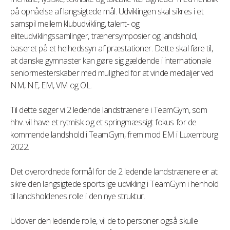
på opnåelse af langsigtede mål. Udviklingen skal sikres i et
samspil mellem klubudvikling, talent- og
eliteudviklingssamlinger, trænersymposier og landshold,
baseret på et helhedssyn af præstationer. Dette skal føre til,
at danske gymnaster kan gøre sig gældende i internationale
seniormesterskaber med mulighed for at vinde medaljer ved
NM, NE, EM, VM og OL.
Til dette søger vi 2 ledende landstrænere i TeamGym, som
hhv. vil have et rytmisk og et springmæssigt fokus for de
kommende landshold i TeamGym, frem mod EM i Luxemburg
2022.
Det overordnede formål for de 2 ledende landstrænere er at
sikre den langsigtede sportslige udvikling i TeamGym i henhold
til landsholdenes rolle i den nye struktur.
Udover den ledende rolle, vil de to personer også skulle