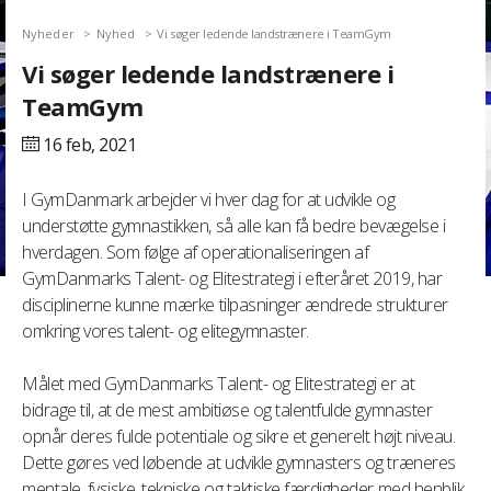
Nyheder
Nyhed
Vi søger ledende landstrænere i TeamGym
Vi søger ledende landstrænere i
TeamGym
16 feb,
2021
I GymDanmark arbejder vi hver dag for at udvikle og
understøtte gymnastikken, så alle kan få bedre bevægelse i
hverdagen. Som følge af operationaliseringen af
GymDanmarks Talent- og Elitestrategi i efteråret 2019, har
disciplinerne kunne mærke tilpasninger ændrede strukturer
omkring vores talent- og elitegymnaster.
Målet med GymDanmarks Talent- og Elitestrategi er at
bidrage til, at de mest ambitiøse og talentfulde gymnaster
opnår deres fulde potentiale og sikre et generelt højt niveau.
Dette gøres ved løbende at udvikle gymnasters og træneres
mentale, fysiske, tekniske og taktiske færdigheder med henblik