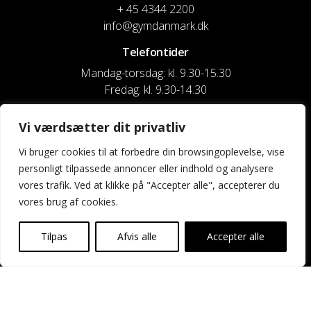
+ 45 4344 2200
info@gymdanmark.dk
Telefontider
Mandag-torsdag: kl. 9.30-15.30
Fredag: kl. 9.30-14.30
CVR nr. 20916818
Vi værdsætter dit privatliv
Reg. & Kontonr.: 4180 3119119022
Vi bruger cookies til at forbedre din browsingoplevelse, vise
personligt tilpassede annoncer eller indhold og analysere
Privatlivspolitik og cookies
vores trafik. Ved at klikke på "Accepter alle", accepterer du
vores brug af cookies.
Shortcuts
Kontakt os
Tilpas
Afvis alle
Accepter alle
Kalender
Uddannelse og kurser
Nyheder og presse