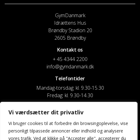
GymDanmark
Idrættens Hus
Brøndby Stadion 20
2605 Brøndby
Kontakt os
+ 45 4344 2200
info@gymdanmark.dk
Telefontider
Mandag-torsdag: kl. 9.30-15.30
Fredag: kl. 9.30-14.30
CVR nr. 20916818
Vi værdsætter dit privatliv
Reg. & Kontonr.: 4180 3119119022
Vi bruger cookies til at forbedre din browsingoplevelse, vise
personligt tilpassede annoncer eller indhold og analysere
Privatlivspolitik og cookies
vores trafik. Ved at klikke på "Accepter alle", accepterer du