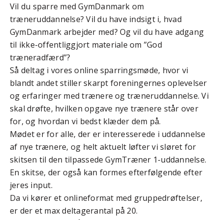
Vil du sparre med GymDanmark om
træneruddannelse? Vil du have indsigt i, hvad
GymDanmark arbejder med? Og vil du have adgang
til ikke-offentliggjort materiale om ”God
træneradfærd”?
Så deltag i vores online sparringsmøde, hvor vi
blandt andet stiller skarpt foreningernes oplevelser
og erfaringer med trænere og træneruddannelse. Vi
skal drøfte, hvilken opgave nye trænere står over
for, og hvordan vi bedst klæder dem på.
Mødet er for alle, der er interesserede i uddannelse
af nye trænere, og helt aktuelt løfter vi sløret for
skitsen til den tilpassede GymTræner 1-uddannelse.
En skitse, der også kan formes efterfølgende efter
jeres input.
Da vi kører et onlineformat med gruppedrøftelser,
er der et max deltagerantal på 20.