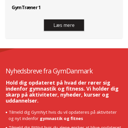
GymTræner 1
Læs mere
Nyhedsbreve fra GymDanmark
Hold dig opdateret på hvad der rører sig
indenfor gymnastik og fitness. Vi holder dig
skarp på aktiviteter, nyheder, kurser og
uddannelser.
Tilmeld dig GymNyt hvis du vil opdateres på aktiviteter
og nyt indenfor
gymnastik og fitnes
Tilmeld dig FitNyt hvis du alene ønsker at blive opdateret