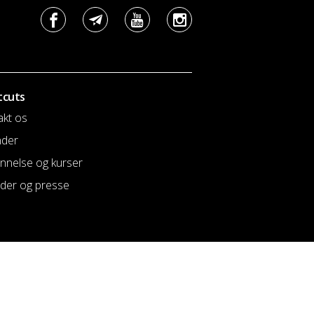
tcuts
akt os
nder
nnelse og kurser
der og presse