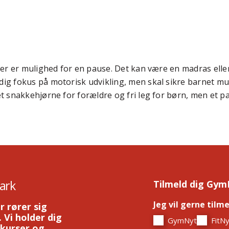
 der er mulighed for en pause. Det kan være en madras eller 
dig fokus på motorisk udvikling, men skal sikre barnet mu
 et snakkehjørne for forældre og fri leg for børn, men et 
ark
Tilmeld dig Gym
Jeg vil gerne tilm
r rører sig
 Vi holder dig
GymNyt
FitNy
 kurser og