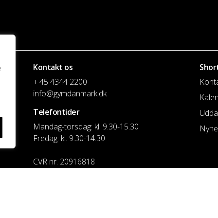
Kontakt os
Shor
e
+ 45 4344 2200
Kont
info@gymdanmark.dk
Kale
Telefontider
Udda
Mandag-torsdag: kl. 9.30-15.30
Nyhe
Fredag: kl. 9.30-14.30
CVR nr. 20916818
Reg. & Kontonr.: 4180 3119119022
Privatlivspolitik og cookies