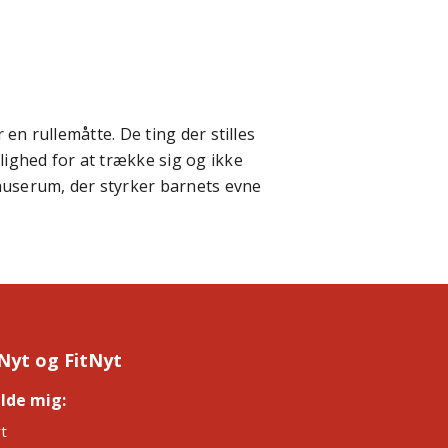
en rullemåtte. De ting der stilles
lighed for at trække sig og ikke
pauserum, der styrker barnets evne
Nyt og FitNyt
elde mig:
*
t