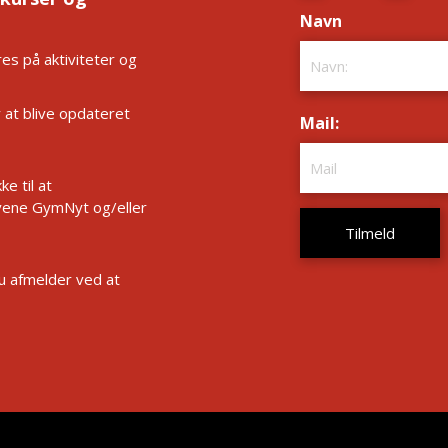
Navn
*
es på aktiviteter og
r at blive opdateret
Mail:
*
e til at
ene GymNyt og/eller
Du afmelder ved at