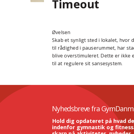
Timeout
Øvelsen
Skab et synligt sted i lokalet, hvor
til rådighed i pauserummet, har sta
blive overstimuleret. Dette er ikke
til at regulere sit sansesystem.
Nyhedsbreve fra GymDanm
Hold dig opdateret på hvad de
indenfor gymnastik og fitness.
skarp på aktiviteter, nyheder,