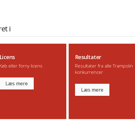
et i
Licens
Resultater
Køb eller forny licens
Resultater fra alle Trampolin
konkurrencer
Læs mere
Læs mere