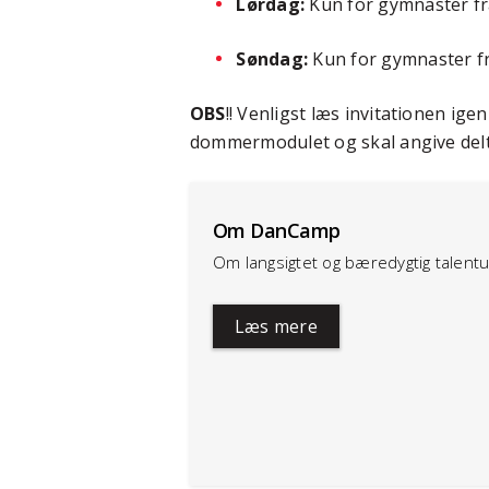
Lørdag:
Kun for gymnaster f
Søndag:
Kun for gymnaster f
OBS
!! Venligst læs invitationen ig
dommermodulet og skal angive delta
Om DanCamp
Om langsigtet og bæredygtig talentu
Læs mere