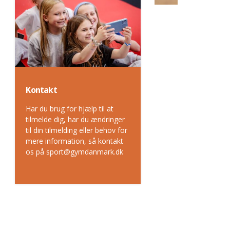
Kontakt
Har du brug for hjælp til at
tilmelde dig, har du ændringer
til din tilmelding eller behov for
mere information, så kontakt
os på sport@gymdanmark.dk