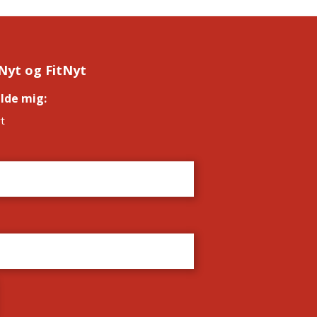
Nyt og FitNyt
elde mig:
*
t