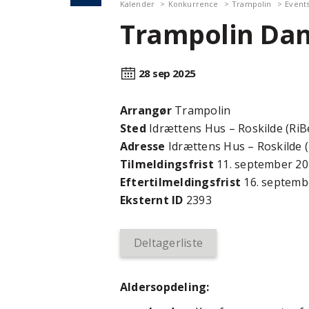
Kalender
Konkurrence
Trampolin
Event
Trampolin Dan
28 sep
2025
Arrangør
Trampolin
Sted
Idrættens Hus – Roskilde (RiB
Adresse
Idrættens Hus – Roskilde (
Tilmeldingsfrist
11. september 2
Efter­tilmeldings­frist
16. septemb
Eksternt ID
2393
Deltagerliste
Aldersopdeling: