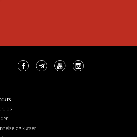
tcuts
akt os
nder
nnelse og kurser