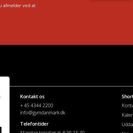
Du afmelder ved at
Kontakt os
Shor
e
+ 45 4344 2200
Kont
info@gymdanmark.dk
Kale
Telefontider
Udda
Mandag-torsdag: kl. 9.30-15.30