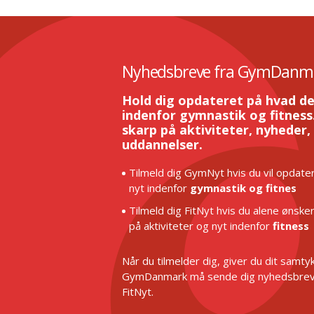
Nyhedsbreve fra GymDanm
Hold dig opdateret på hvad de
indenfor gymnastik og fitness.
skarp på aktiviteter, nyheder,
uddannelser.
Tilmeld dig GymNyt hvis du vil opdater
nyt indenfor
gymnastik og fitnes
Tilmeld dig FitNyt hvis du alene ønske
på aktiviteter og nyt indenfor
fitness
Når du tilmelder dig, giver du dit samtykk
GymDanmark må sende dig nyhedsbrev
FitNyt.