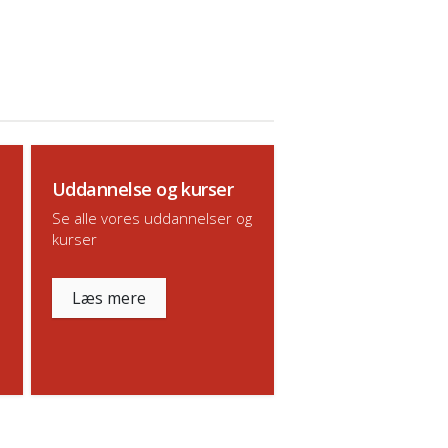
Uddannelse og kurser
Se alle vores uddannelser og
kurser
Læs mere