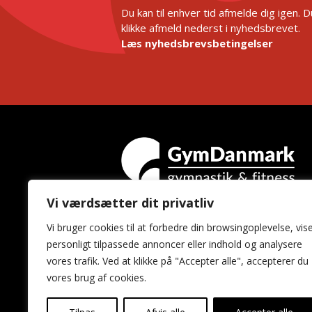
Du kan til enhver tid afmelde dig igen. 
klikke afmeld nederst i nyhedsbrevet.
Læs nyhedsbrevsbetingelser
Vi værdsætter dit privatliv
GymDanmark
Vi bruger cookies til at forbedre din browsingoplevelse, vis
Idrættens Hus
personligt tilpassede annoncer eller indhold og analysere
Brøndby Stadion 20
vores trafik. Ved at klikke på "Accepter alle", accepterer du
2605 Brøndby
vores brug af cookies.