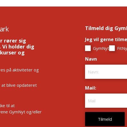
ark
Tilmeld dig Gym
Jeg vil gerne tilm
r rører sig
 Vi holder dig
GymNyt
FitNy
 kurser og
Navn
*
es på aktiviteter og
r at blive opdateret
Mail:
*
e til at
ene GymNyt og/eller