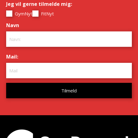
Jeg vil gerne tilmelde mig:
*
GymNyt
FitNyt
Navn
*
Mail:
*