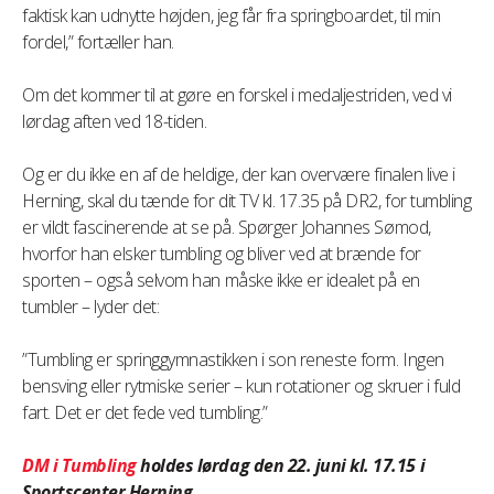
faktisk kan udnytte højden, jeg får fra springboardet, til min
fordel,” fortæller han.
Om det kommer til at gøre en forskel i medaljestriden, ved vi
lørdag aften ved 18-tiden.
Og er du ikke en af de heldige, der kan overvære finalen live i
Herning, skal du tænde for dit TV kl. 17.35 på DR2, for tumbling
er vildt fascinerende at se på. Spørger Johannes Sømod,
hvorfor han elsker tumbling og bliver ved at brænde for
sporten – også selvom han måske ikke er idealet på en
tumbler – lyder det:
”Tumbling er springgymnastikken i son reneste form. Ingen
bensving eller rytmiske serier – kun rotationer og skruer i fuld
fart. Det er det fede ved tumbling.”
DM i Tumbling
holdes lørdag den 22. juni kl. 17.15 i
Sportscenter Herning.