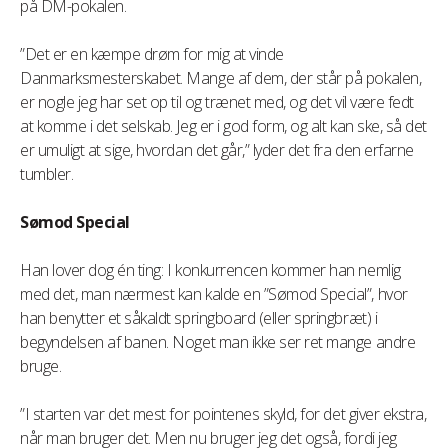
på DM-pokalen.
”Det er en kæmpe drøm for mig at vinde
Danmarksmesterskabet. Mange af dem, der står på pokalen,
er nogle jeg har set op til og trænet med, og det vil være fedt
at komme i det selskab. Jeg er i god form, og alt kan ske, så det
er umuligt at sige, hvordan det går,” lyder det fra den erfarne
tumbler.
Sømod Special
Han lover dog én ting: I konkurrencen kommer han nemlig
med det, man nærmest kan kalde en ”Sømod Special”, hvor
han benytter et såkaldt springboard (eller springbræt) i
begyndelsen af banen. Noget man ikke ser ret mange andre
bruge.
”I starten var det mest for pointenes skyld, for det giver ekstra,
når man bruger det. Men nu bruger jeg det også, fordi jeg