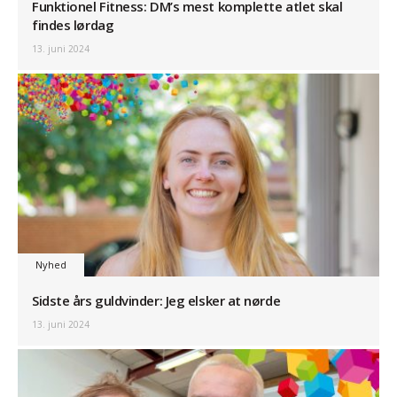
Funktionel Fitness: DM’s mest komplette atlet skal
findes lørdag
13. juni 2024
Nyhed
Sidste års guldvinder: Jeg elsker at nørde
13. juni 2024