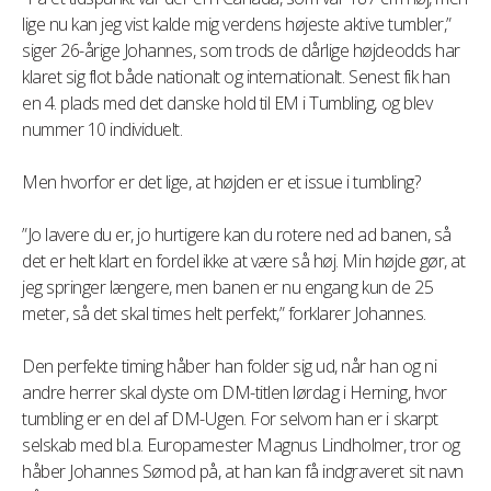
lige nu kan jeg vist kalde mig verdens højeste aktive tumbler,”
siger 26-årige Johannes, som trods de dårlige højdeodds har
klaret sig flot både nationalt og internationalt. Senest fik han
en 4. plads med det danske hold til EM i Tumbling, og blev
nummer 10 individuelt.
Men hvorfor er det lige, at højden er et issue i tumbling?
”Jo lavere du er, jo hurtigere kan du rotere ned ad banen, så
det er helt klart en fordel ikke at være så høj. Min højde gør, at
jeg springer længere, men banen er nu engang kun de 25
meter, så det skal times helt perfekt,” forklarer Johannes.
Den perfekte timing håber han folder sig ud, når han og ni
andre herrer skal dyste om DM-titlen lørdag i Herning, hvor
tumbling er en del af DM-Ugen. For selvom han er i skarpt
selskab med bl.a. Europamester Magnus Lindholmer, tror og
håber Johannes Sømod på, at han kan få indgraveret sit navn