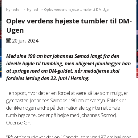
Nyheder
Nyhed
Oplev verdens højeste tumbler til DM-Ugen
Oplev verdens højeste tumbler til DM-
Ugen
20 jun,
2024
Med sine 190 cm har Johannes Sømod langt fra den
ideelle højde til tumbling, men alligevel planlægger han
at springe med om DM-guldet, når medaljerne skal
fordeles lørdag den 22. juni i Herning.
I en sport, hvor det er en fordel at være så lav som muligt, er
gymnasten Johannes Sømods 190 cm et særsyn. Faktisk er
der ikke nogen andre på den nationale og internationale
tumblingscene, der er på højde med Johannes Sømod,
Odense GF.
”På et tidspunkt var der en i Canada, som var 187 cm høj, men