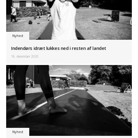
Nyhed
Indendørs idræt lukkes ned i resten af landet
16. december 2020
Nyhed