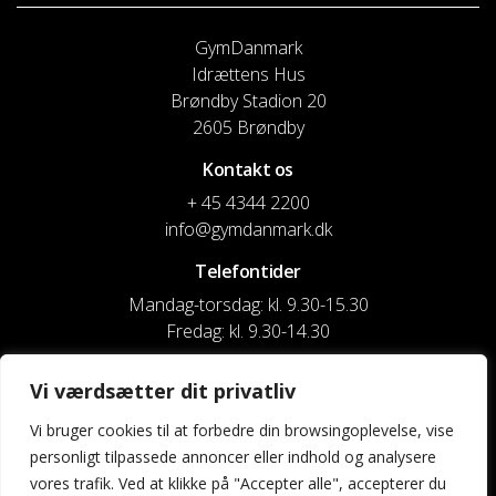
GymDanmark
Idrættens Hus
Brøndby Stadion 20
2605 Brøndby
Kontakt os
+ 45 4344 2200
info@gymdanmark.dk
Telefontider
Mandag-torsdag: kl. 9.30-15.30
Fredag: kl. 9.30-14.30
CVR nr. 20916818
Vi værdsætter dit privatliv
Reg. & Kontonr.: 4180 3119119022
Vi bruger cookies til at forbedre din browsingoplevelse, vise
personligt tilpassede annoncer eller indhold og analysere
Privatlivspolitik og cookies
vores trafik. Ved at klikke på "Accepter alle", accepterer du