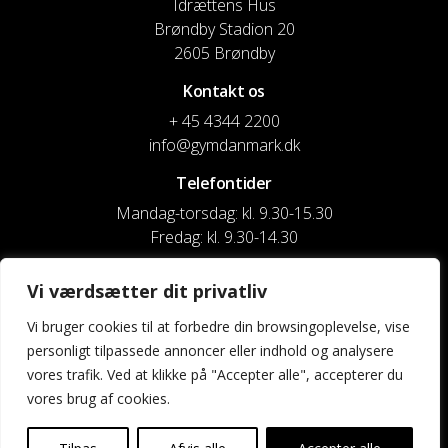
Idrættens Hus
Brøndby Stadion 20
2605 Brøndby
Kontakt os
+ 45 4344 2200
info@gymdanmark.dk
Telefontider
Mandag-torsdag: kl. 9.30-15.30
Fredag: kl. 9.30-14.30
CVR nr. 20916818
Vi værdsætter dit privatliv
Reg. & Kontonr.: 4180 3119119022
Vi bruger cookies til at forbedre din browsingoplevelse, vise
personligt tilpassede annoncer eller indhold og analysere
Privatlivspolitik og cookies
vores trafik. Ved at klikke på "Accepter alle", accepterer du
vores brug af cookies.
Shortcuts
Kontakt os