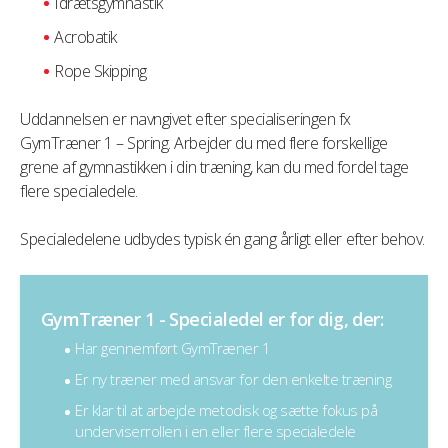
Idrætsgymnastik
Acrobatik
Rope Skipping
Uddannelsen er navngivet efter specialiseringen fx
GymTræner 1 – Spring. Arbejder du med flere forskellige
grene af gymnastikken i din træning, kan du med fordel tage
flere specialedele.
Specialedelene udbydes typisk én gang årligt eller efter behov.
GymTræner 1 - Specialedel er for dig, der:
Har gennemført GymTræner 1
Er ny træner med ansvar for den enkelte træning
Er klar til at arbejde metodisk og sætte fokus på
underviserrollen i en eller flere specialedele