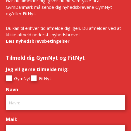
Når du tilmelder dig, giver du dit samtykke til at
GymDanmark må sende dig nyhedsbrevene GymNyt
og/eller FitNyt.
Du kan til enhver tid afmelde dig igen. Du afmelder ved at
klikke afmeld nederst i nyhedsbrevet.
Læs nyhedsbrevsbetingelser
Tilmeld dig GymNyt og FitNyt
Jeg vil gerne tilmelde mig:
*
GymNyt
FitNyt
Navn
*
Mail:
*