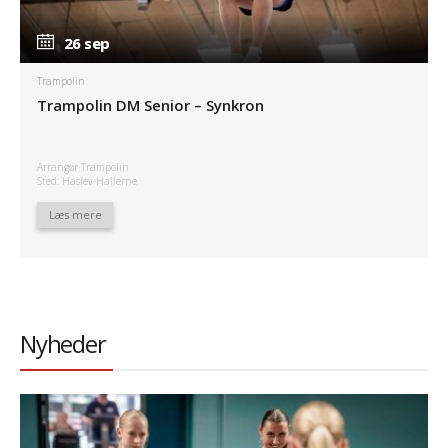
26 sep
26 sep
Trampolin
Trampolin DM Senior – Synkron
Arrangør Trampolin
Sted: Haslev-Hallerne
Læs mere
Nyheder