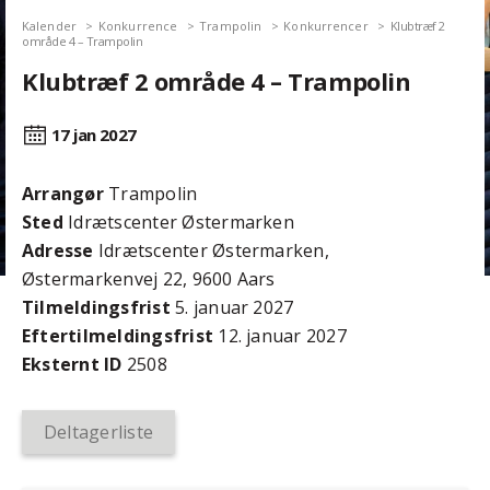
Kalender
Konkurrence
Trampolin
Konkurrencer
Klubtræf 2
område 4 – Trampolin
Klubtræf 2 område 4 – Trampolin
17 jan
2027
Arrangør
Trampolin
Sted
Idrætscenter Østermarken
Adresse
Idrætscenter Østermarken,
Østermarkenvej 22, 9600 Aars
Tilmeldingsfrist
5. januar 2027
Efter­tilmeldings­frist
12. januar 2027
Eksternt ID
2508
Deltagerliste