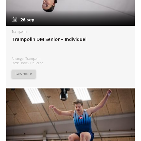
26 sep
26 sep
Trampolin
Trampolin DM Senior – Individuel
Arrangør Trampolin
Sted: Haslev-Hallerne
Læs mere