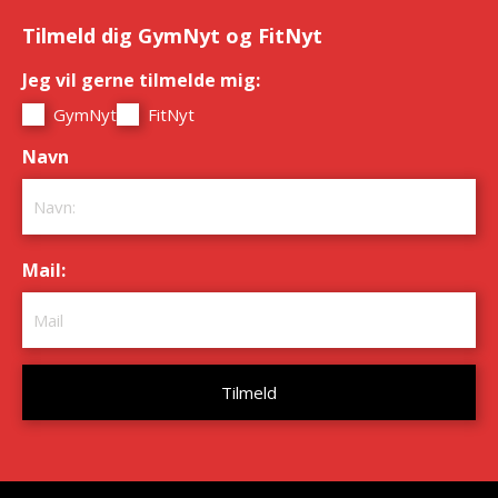
Tilmeld dig GymNyt og FitNyt
Jeg vil gerne tilmelde mig:
*
GymNyt
FitNyt
Navn
*
Mail:
*