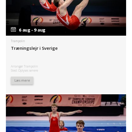
6 aug - 9 aug
6 aug - 9 aug
Trampolin
Træningslejr i Sverige
Arrangør Trampolin
Sted: Oplyses senere
Læs mere