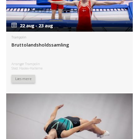
22 aug - 23 aug
22 aug - 23 aug
Trampolin
Bruttolandsholdssamling
Arrangør Trampolin
Sted: Haslev-Hallerne
Læs mere