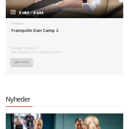
3 okt - 4 okt
3 okt - 4 okt
Trampolin
Trampolin Dan Camp 2
Arrangør Trampolin
Sted: Idrættens Hus – Roskilde (RiBen)
Læs mere
Nyheder