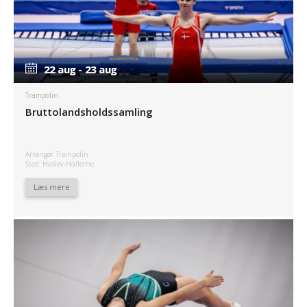
22 aug - 23 aug
22 aug - 23 aug
Trampolin
Bruttolandsholdssamling
Arrangør Trampolin
Sted: Haslev-Hallerne
Læs mere