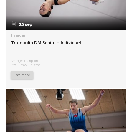
26 sep
26 sep
Trampolin
Trampolin DM Senior – Individuel
Arrangør Trampolin
Sted: Haslev-Hallerne
Læs mere