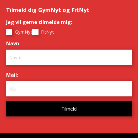
Tilmeld dig GymNyt og FitNyt
Jeg vil gerne tilmelde mig:
*
GymNyt
FitNyt
Navn
*
Mail:
*