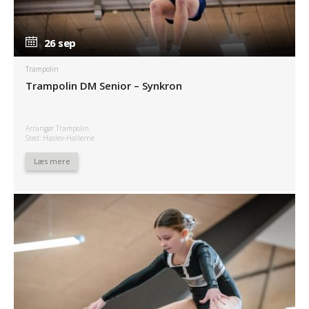
26 sep
26 sep
Trampolin
Trampolin DM Senior – Synkron
Arrangør Trampolin
Sted: Haslev-Hallerne
Læs mere