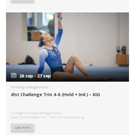
26 sep - 27 sep
26 sep - 27 sep
Kvindelig Idrætsgymnastik
Øst Challenge Trin 4-6 (Hold + Ind.) – KIG
Arrangør Kvindelig Idrætsgymnastik
Sted: Gymnastikkens Hus - Nivå Gymnastikforening
Læs mere