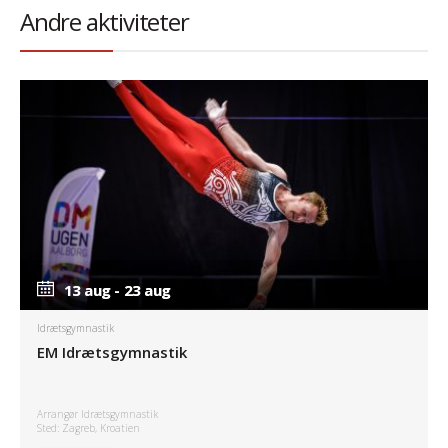
Andre aktiviteter
13 aug - 23 aug
13 aug - 23 aug
Idrætsgymnastik
EM Idrætsgymnastik
Arrangør Idrætsgymnastik
Sted: Zagreb, Kroatien