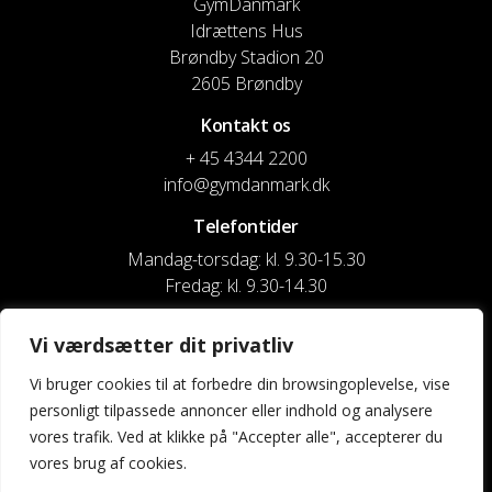
GymDanmark
Idrættens Hus
Brøndby Stadion 20
2605 Brøndby
Kontakt os
+ 45 4344 2200
info@gymdanmark.dk
Telefontider
Mandag-torsdag: kl. 9.30-15.30
Fredag: kl. 9.30-14.30
CVR nr. 20916818
Vi værdsætter dit privatliv
Reg. & Kontonr.: 4180 3119119022
Vi bruger cookies til at forbedre din browsingoplevelse, vise
personligt tilpassede annoncer eller indhold og analysere
Privatlivspolitik og cookies
vores trafik. Ved at klikke på "Accepter alle", accepterer du
vores brug af cookies.
Shortcuts