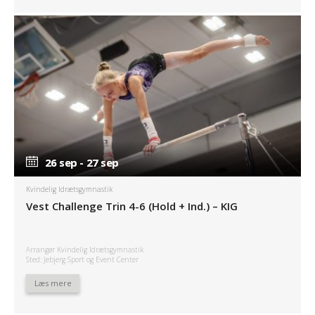
26 sep - 27 sep
26 sep - 27 sep
Kvindelig Idrætsgymnastik
Vest Challenge Trin 4-6 (Hold + Ind.) – KIG
Arrangør Kvindelig Idrætsgymnastik
Sted: Jebjerg Sport og Event Center
Læs mere