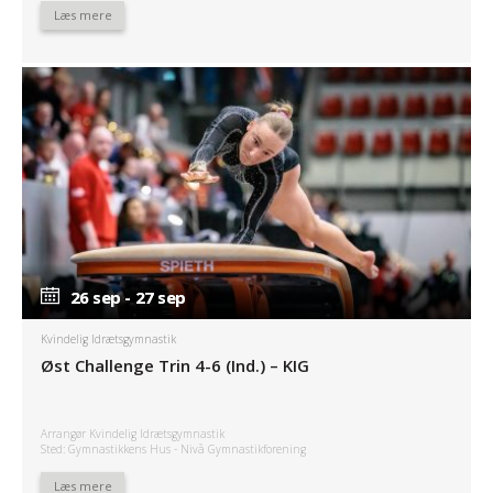
Læs mere
26 sep - 27 sep
26 sep - 27 sep
Kvindelig Idrætsgymnastik
Øst Challenge Trin 4-6 (Ind.) – KIG
Arrangør Kvindelig Idrætsgymnastik
Sted: Gymnastikkens Hus - Nivå Gymnastikforening
Læs mere