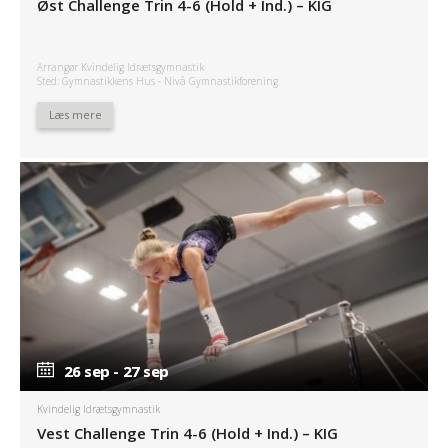
Øst Challenge Trin 4-6 (Hold + Ind.) – KIG
Arrangør Kvindelig Idrætsgymnastik
Sted: Gymnastikkens Hus - Nivå Gymnastikforening
Læs mere
26 sep - 27 sep
26 sep - 27 sep
Kvindelig Idrætsgymnastik
Vest Challenge Trin 4-6 (Hold + Ind.) – KIG