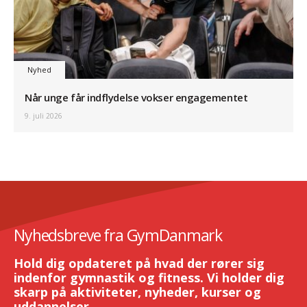
Nyhed
Når unge får indflydelse vokser engagementet
9. juli 2026
Nyhedsbreve fra GymDanmark
Hold dig opdateret på hvad der rører sig
indenfor gymnastik og fitness. Vi holder dig
skarp på aktiviteter, nyheder, kurser og
uddannelser.