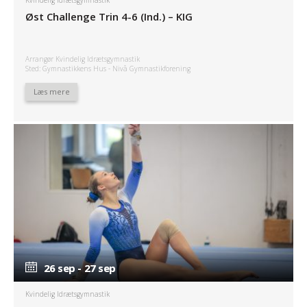
Kvindelig Idrætsgymnastik
Øst Challenge Trin 4-6 (Ind.) – KIG
Arrangør Kvindelig Idrætsgymnastik
Sted: Gymnastikkens Hus - Nivå Gymnastikforening
Læs mere
26 sep - 27 sep
26 sep - 27 sep
Kvindelig Idrætsgymnastik