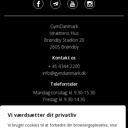
GymDanmark
Idrættens Hus
Brøndby Stadion 20
2605 Brøndby
Kontakt os
+ 45 4344 2200
info@gymdanmark.dk
Telefontider
Mandag-torsdag: kl. 9.30-15.30
Fredag: kl. 9.30-14.30
CVR nr. 20916818
Vi værdsætter dit privatliv
Reg. & Kontonr.: 4180 3119119022
Vi bruger cookies til at forbedre din browsingoplevelse, vise