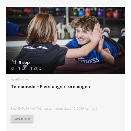
5 sep
kl. 11:00 - 15:00
GymDanmark
Temamøde – Flere unge i foreningen
Sted: INCUBA NAVITAS, nge Lehmanns Gade 10, 8000 Aarhus C
Læs mere