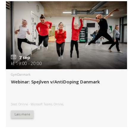
7 sep
kl. 19:00 - 20:00
GymDanmark
Webinar: Spejlven v/AntiDoping Danmark
Sted: Online - Microsoft Teams, Online,
Læs mere