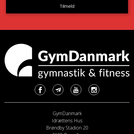
GymDanmark
Idrættens Hus
Brøndby Stadion 20