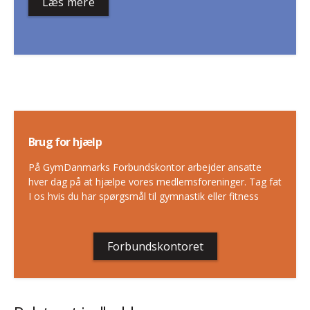
Læs mere
Brug for hjælp
På GymDanmarks Forbundskontor arbejder ansatte
hver dag på at hjælpe vores medlemsforeninger. Tag fat
I os hvis du har spørgsmål til gymnastik eller fitness
Forbundskontoret