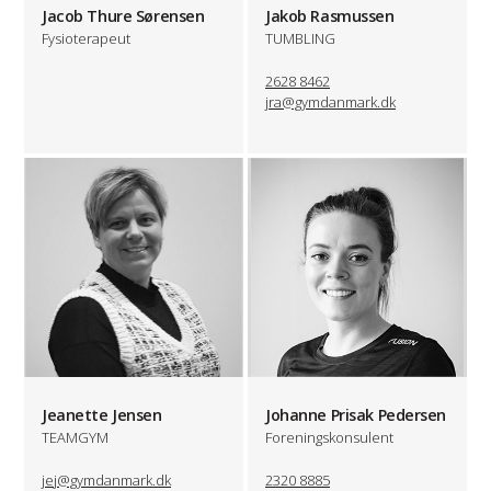
Jacob Thure Sørensen
Jakob Rasmussen
Fysioterapeut
TUMBLING
2628 8462
jra@gymdanmark.dk
Jeanette Jensen
Johanne Prisak Pedersen
TEAMGYM
Foreningskonsulent
jej@gymdanmark.dk
2320 8885