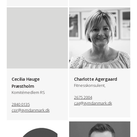
Cecilia Hauge
Charlotte Agergaard
Fitnesskonsulent,
Præstholm
Komitémedlem RS
2675 2004
cag@gymdanmark.dk
2840 0135
cpr@gymdanmark.dk