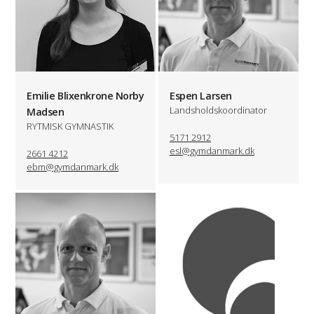
Emilie Blixenkrone Norby
Espen Larsen
Landsholdskoordinator
Madsen
RYTMISK GYMNASTIK
5171 2912
esl@gymdanmark.dk
2661 4212
ebm@gymdanmark.dk