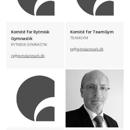
Komité for Rytmisk
Komité for TeamGym
TEAMGYM
Gymnastik
RYTMISK GYMNASTIK
tg@gymdanmark.dk
rg@gymdanmark.dk