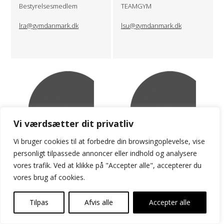
Bestyrelsesmedlem
TEAMGYM
lra@gymdanmark.dk
lsu@gymdanmark.dk
Vi værdsætter dit privatliv
Vi bruger cookies til at forbedre din browsingoplevelse, vise
personligt tilpassede annoncer eller indhold og analysere
vores trafik. Ved at klikke på "Accepter alle", accepterer du
vores brug af cookies.
Laura Sif Wichmann
Licenser
ROPE SKIPPING
Køb & forenyelse
Tilpas
Afvis alle
Accepter alle
2311 8861
sport@gymdanmark.dk
lsw@gymdanmark.dk