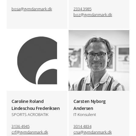
bosa@gymdanmark.dk
2334 3985
boz@gymdanmark.dk
Caroline Roland
Carsten Nyborg
Lindeschou Frederiksen
Andersen
SPORTS ACROBATIK
IT-Konsulent
3136 4945
3014 4834
crf@gymdanmark.dk
cna@gymdanmark.dk