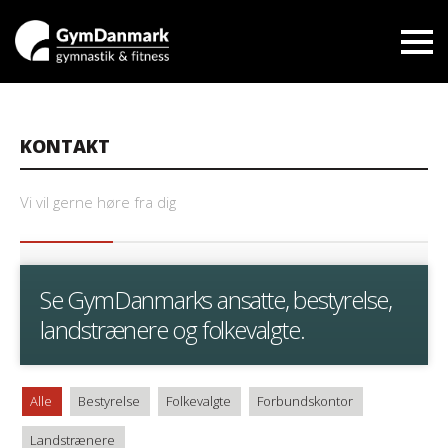
KONTAKT
Vi vil gerne høre fra dig
Se GymDanmarks ansatte, bestyrelse,
landstrænere og folkevalgte.
Alle
Bestyrelse
Folkevalgte
Forbundskontor
Landstrænere