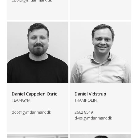
cbol@gymdanmark.dk
Daniel Cappelen Osric
Daniel Vidstrup
TEAMGYM
TRAMPOLIN
dco@gymdanmark.dk
2662 8549
dvi@gymdanmark.dk