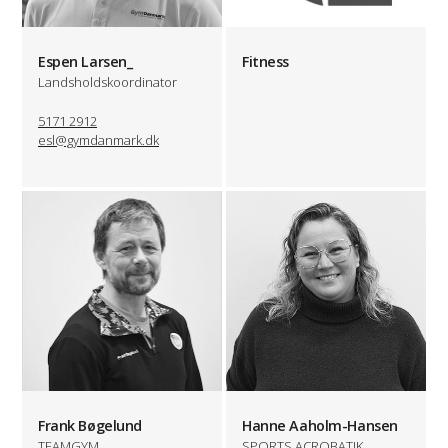
Espen Larsen_
Fitness
Landsholdskoordinator
5171 2912
esl@gymdanmark.dk
Frank Bøgelund
Hanne Aaholm-Hansen
TEAMGYM
SPORTS ACROBATIK