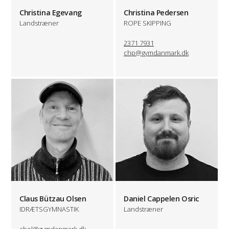
Christina Egevang
Christina Pedersen
Landstræner
ROPE SKIPPING
2371 7931
chp@gymdanmark.dk
Claus Bützau Olsen
Daniel Cappelen Osric
IDRÆTSGYMNASTIK
Landstræner