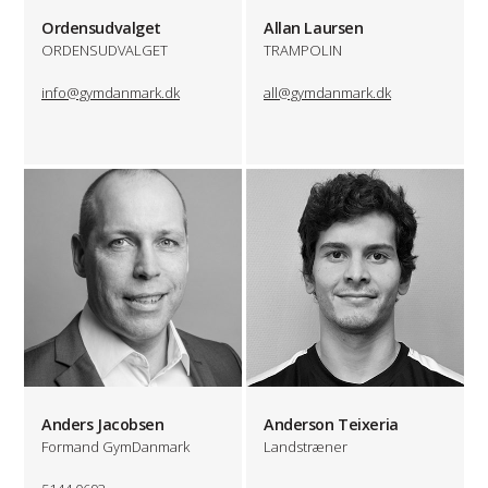
Ordensudvalget
Allan Laursen
ORDENSUDVALGET
TRAMPOLIN
info@gymdanmark.dk
all@gymdanmark.dk
Anders Jacobsen
Anderson Teixeria
Formand GymDanmark
Landstræner