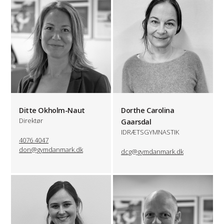
Ditte Okholm-Naut
Dorthe Carolina
Direktør
Gaarsdal
IDRÆTSGYMNASTIK
4076 4047
don@gymdanmark.dk
dcg@gymdanmark.dk