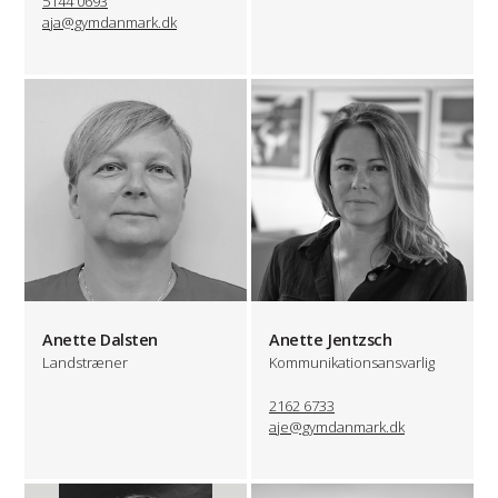
5144 0693
aja@gymdanmark.dk
Anette Dalsten
Anette Jentzsch
Landstræner
Kommunikationsansvarlig
2162 6733
aje@gymdanmark.dk