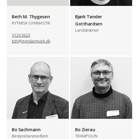
Beth M. Thygesen
Bjørk Tønder
RYTMISK GYMNASTIK
Gotthardsen
Landstræner
5120 3623
bth@gymdanmark.dk
Bo Sachmann
Bo Zierau
Bestyrelsesmedlem
TRAMPOLIN