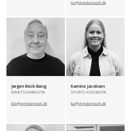
jpr@gymdanmark.dk
Jørgen Beck-Bang
Kamine Jacobsen
IDRÆTSGYMNASTIK
SPORTS ACROBATIK
jbb@gymdanmark.dk
kaj@gymdanmark.dk