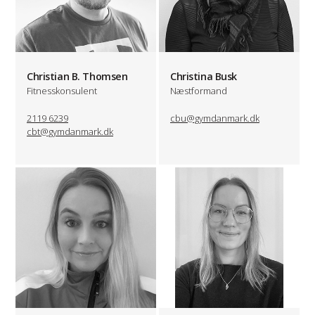
Christian B. Thomsen
Christina Busk
Fitnesskonsulent
Næstformand
2119 6239
cbu@gymdanmark.dk
cbt@gymdanmark.dk