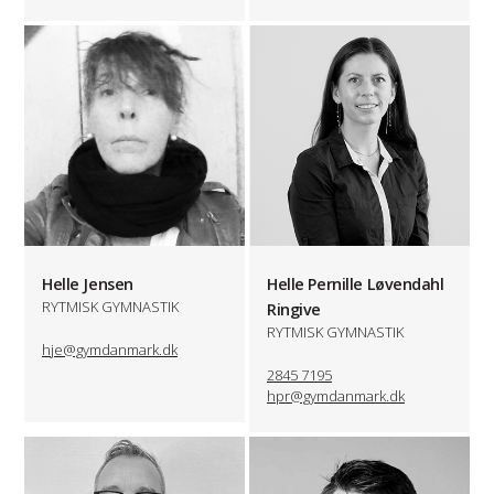
Helle Jensen
Helle Pernille Løvendahl
RYTMISK GYMNASTIK
Ringive
RYTMISK GYMNASTIK
hje@gymdanmark.dk
2845 7195
hpr@gymdanmark.dk