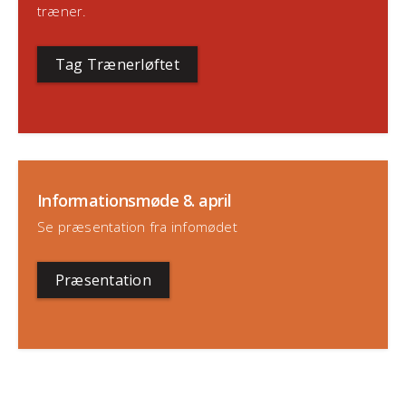
træner.
Tag Trænerløftet
Informationsmøde 8. april
Se præsentation fra infomødet
Præsentation