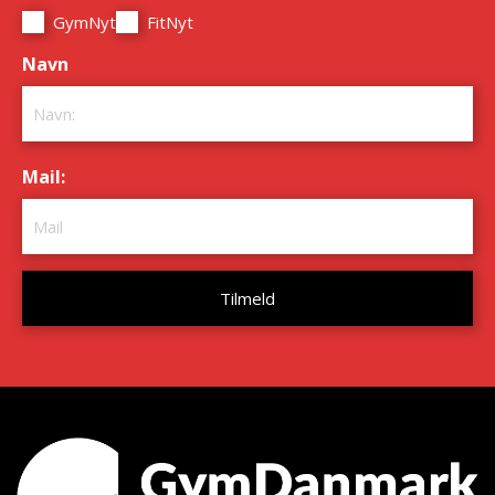
GymNyt
FitNyt
Navn
*
Mail:
*