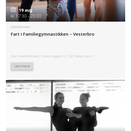
19 aug
kl. 17:30 - 20:30
GymDanmark
Fart i Familiegymnastikken – Vesterbro
Sted: Idrætsfabrikken, Valdemarsgade 12, 1665 København V
Læs mere