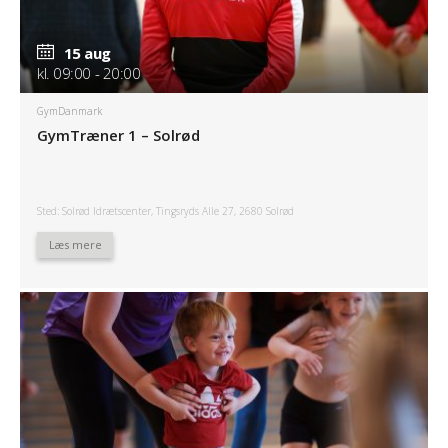
15 aug
kl. 09:00 - 20:00
GymDanmark
GymTræner 1 – Solrød
Sted: Solrød Idrætscenter, Tingsryds Alle 27, 2680 Solrød
Læs mere