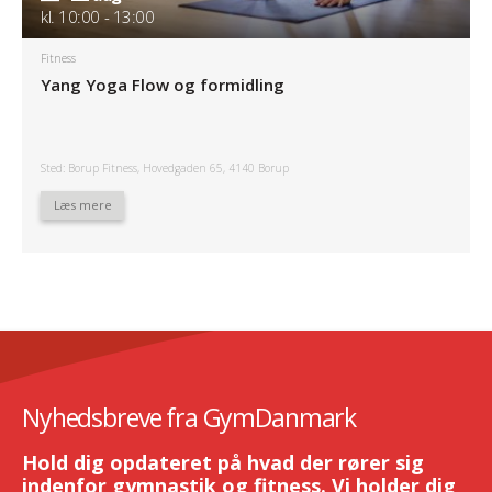
kl. 10:00 - 13:00
Fitness
Yang Yoga Flow og formidling
Sted: Borup Fitness, Hovedgaden 65, 4140 Borup
Læs mere
Nyhedsbreve fra GymDanmark
Hold dig opdateret på hvad der rører sig
indenfor gymnastik og fitness. Vi holder dig