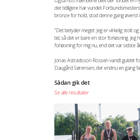
Også hos mændene blev der fundet en ny 
der tidligere har vundet Forbundsmesters
bronze for hold, stod denne gang øverst in
”Det betyder meget. Jeg er virkelig stolt o
tid, så det er bare en stor forløsning. Jeg
forløsning for mig nu, end det var sidste
Jonas Astradsson Rossen vandt guldet for
Daugård Sørensen, der endnu en gang fand
Sådan gik det
Se alle resultater