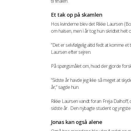
til finalen.
Et tak op på skamlen
Hos kvinderne blev det Rikke Laursen (Box
om halsen, men i år tog hun skridtet helt o
”Det er selvfølgelig altid fedt at komme et
Laursen efter sejren.
På spørgsmålet om, hvad der gjorde forske
”Sidste år havde jeg ikke så meget at skyde 
år,” sagde hun.
Rikke Laursen vandt foran Freja Dalhoff, d
sidste år. Den nybagte student og yngste d
Jonas kan også alene