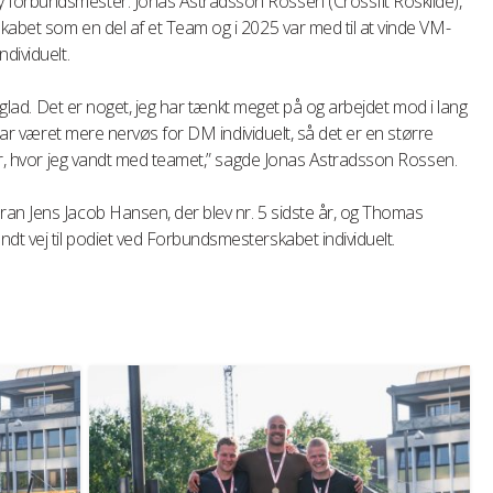
forbundsmester. Jonas Astradsson Rossen (Crossfit Roskilde),
kabet som en del af et Team og i 2025 var med til at vinde VM-
dividuelt.
g glad. Det er noget, jeg har tænkt meget på og arbejdet mod i lang
 har været mere nervøs for DM individuelt, så det er en større
 år, hvor jeg vandt med teamet,” sagde Jonas Astradsson Rossen.
an Jens Jacob Hansen, der blev nr. 5 sidste år, og Thomas
t vej til podiet ved Forbundsmesterskabet individuelt.