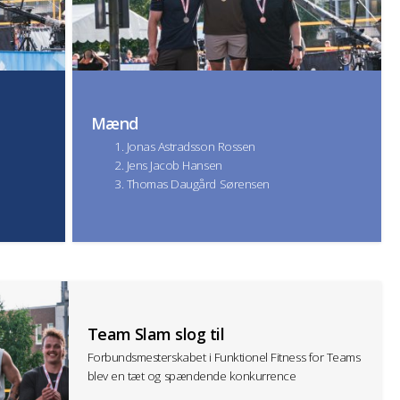
Mænd
Jonas Astradsson Rossen
Jens Jacob Hansen
Thomas Daugård Sørensen
Team Slam slog til
Forbundsmesterskabet i Funktionel Fitness for Teams
blev en tæt og spændende konkurrence