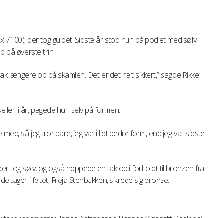
 7100), der tog guldet. Sidste år stod hun på podiet med sølv
p på øverste trin.
 tak længere op på skamlen. Det er det helt sikkert,” sagde Rikke
llen i år, pegede hun selv på formen.
med, så jeg tror bare, jeg var i lidt bedre form, end jeg var sidste
er tog sølv, og også hoppede en tak op i forholdt til bronzen fra
eltager i feltet, Freja Stenbakken, sikrede sig bronze.