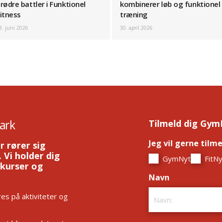
rødre battler i Funktionel
kombinerer løb og funktionel
itness
træning
3. juni 2026
30. april 2026
ark
Tilmeld dig Gym
Jeg vil gerne tilm
r rører sig
 Vi holder dig
GymNyt
FitNy
 kurser og
Navn
*
es på aktiviteter og