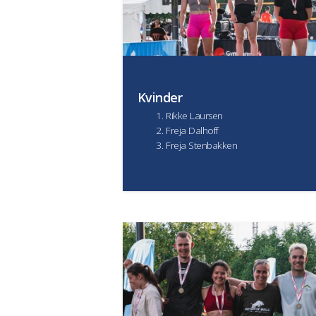
Kvinder
Rikke Laursen
Freja Dalhoff
Freja Stenbakken