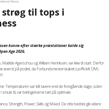
unktionel Fitness
strøg til tops i
ness
ssen kunne efter stærke præstationer kalde sig
Open Age 2026.
atilde Agerschou og William Henriksen, var ikke til start. Derfor
avne øverst på podiet, da Forbundsmesterskabet (uofficielt DM)
t.
eterne. Temperaturen var lidt lavere end de foregående dage, solen
n smule til, var betingelserne tæt på optimale.
nce, Strength, Power, Skills og Mixed. De otte bedste gik videre