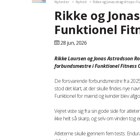
Nyheder
Nyhed
Rikke og Jonas strøg til tops i F
Rikke og Jonas 
Funktionel Fit
28 jun,
2026
Rikke Laursen og Jonas Astradsson Ro
forbundsmestre i Funktionel Fitness 
De forsvarende forbundsmestre fra 2025, M
stod det klart, at der skulle findes nye n
Funktionel for mænd og kvinder blev afgjor
Vejret viste sig fra sin gode side for atl
ikke helt så skarp, og selv om vinden tog e
Atleterne skulle igennem fem tests: Endura