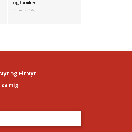
og familier
24. marts 2026
Nyt og FitNyt
elde mig:
*
t