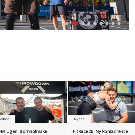
Nyhed
Nyhed
DM-Ugen: Bornholmske
FitRace26: Ny konkurrence