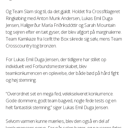
Og Team Slam slog til, da det gjaldt. Holdet fra Crossfitlageret
Ringkøbing med Anton Munk Andersen, Lukas Emil Duga
Jensen, Hallgerður María Friðriksdóttir og Sarah Mountain
tog sejren efter en tæt gyser, der blev afgjort på marginalerne.
Team Kamikaze fra Icefit the Box sikrede sig sølv, mens Team
Crosscountry tog bronzen.
For Lukas Emil Duga Jensen, der tidligere har stillet op
individuelt ved Forbundsmesterskabet, blev
teamkonkurrencen en oplevelse, der både bød på hård fight
og høj stemning.
“Overordnet set en mega fed, veleksekveret konkurrence.
Gode dommere, godt team bagved, nogle fede tests og en
helt fantastisk stemning,” siger Lukas Emil Duga Jensen.
Selvom varmen kunne mærkes, blev den også en del af