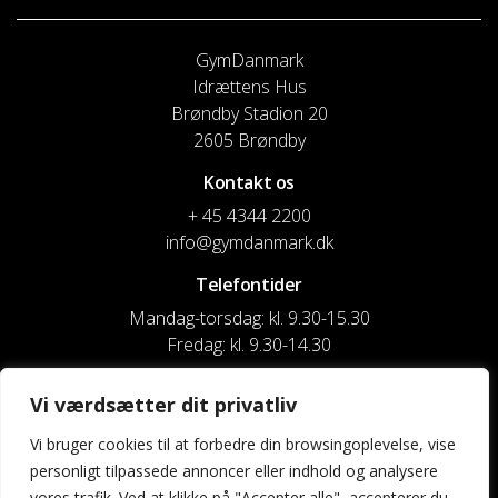
GymDanmark
Idrættens Hus
Brøndby Stadion 20
2605 Brøndby
Kontakt os
+ 45 4344 2200
info@gymdanmark.dk
Telefontider
Mandag-torsdag: kl. 9.30-15.30
Fredag: kl. 9.30-14.30
CVR nr. 20916818
Vi værdsætter dit privatliv
Reg. & Kontonr.: 4180 3119119022
Vi bruger cookies til at forbedre din browsingoplevelse, vise
personligt tilpassede annoncer eller indhold og analysere
Privatlivspolitik og cookies
vores trafik. Ved at klikke på "Accepter alle", accepterer du