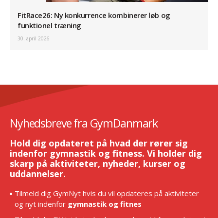
FitRace26: Ny konkurrence kombinerer løb og
funktionel træning
30. april 2026
Nyhedsbreve fra GymDanmark
Hold dig opdateret på hvad der rører sig
indenfor gymnastik og fitness. Vi holder dig
skarp på aktiviteter, nyheder, kurser og
uddannelser.
Tilmeld dig GymNyt hvis du vil opdateres på aktiviteter
og nyt indenfor
gymnastik og fitnes