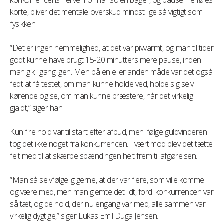
konkurrencens nerve. For når solen bager, og pauserne føles
korte, bliver det mentale overskud mindst lige så vigtigt som
fysikken.
“Det er ingen hemmelighed, at det var pivvarmt, og man til tider
godt kunne have brugt 15-20 minutters mere pause, inden
man gik i gang igen. Men på en eller anden måde var det også
fedt at få testet, om man kunne holde ved, holde sig selv
kørende og se, om man kunne præstere, når det virkelig
gjaldt,” siger han.
Kun fire hold var til start efter afbud, men ifølge guldvinderen
tog det ikke noget fra konkurrencen. Tværtimod blev det tætte
felt med til at skærpe spændingen helt frem til afgørelsen.
“Man så selvfølgelig gerne, at der var flere, som ville komme
og være med, men man glemte det lidt, fordi konkurrencen var
så tæt, og de hold, der nu engang var med, alle sammen var
virkelig dygtige,” siger Lukas Emil Duga Jensen.