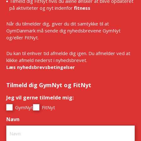
Tilmeld dig FitNyt hvis du alene ønsker at blive opdateret
på aktiviteter og nyt indenfor
fitness
Når du tilmelder dig, giver du dit samtykke til at
GymDanmark må sende dig nyhedsbrevene GymNyt
og/eller FitNyt.
Du kan til enhver tid afmelde dig igen. Du afmelder ved at
klikke afmeld nederst i nyhedsbrevet.
Læs nyhedsbrevsbetingelser
Tilmeld dig GymNyt og FitNyt
Jeg vil gerne tilmelde mig:
*
GymNyt
FitNyt
Navn
*