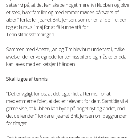
satser vi på, at det kan skabe noget mere liv i klubben og blive
et sted, hvor familier og medlemmer mødes på tværs af
alder,” fortæller Jeanet Britt Jensen, som er en af de fire, der
tog et kursus i maj for at få kunne stå for
Tennisfitnesstræningen.
Sammen med Anette, Jan og Tim blev hun undervist i, hvilke
øvelser der er velegnede for tennisspillere og måske endda
kan laves med en ketsjer i hånden.
Skal lugte af tennis
”Det er vigtigt for os, at det lugter lidt af tennis, for at
medlemmerne føler, at det er relevant for dem. Samtidig vil vi
gerne vise, at klubben kan byde på noget nyt og andet, end
det de kender,” forklarer Jeanet Britt Jensen om baggrunden
for tiltaget.