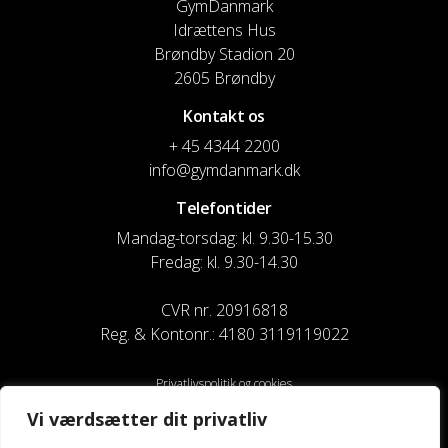
GymDanmark
Idrættens Hus
Brøndby Stadion 20
2605 Brøndby
Kontakt os
+ 45 4344 2200
info@gymdanmark.dk
Telefontider
Mandag-torsdag: kl. 9.30-15.30
Fredag: kl. 9.30-14.30
CVR nr. 20916818
Reg. & Kontonr.: 4180 3119119022
Privatlivspolitik og cookies
Vi værdsætter dit privatliv
Shortcuts