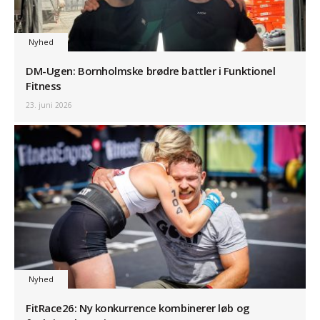
Nyhed
DM-Ugen: Bornholmske brødre battler i Funktionel
Fitness
23. juni 2026
Nyhed
FitRace26: Ny konkurrence kombinerer løb og