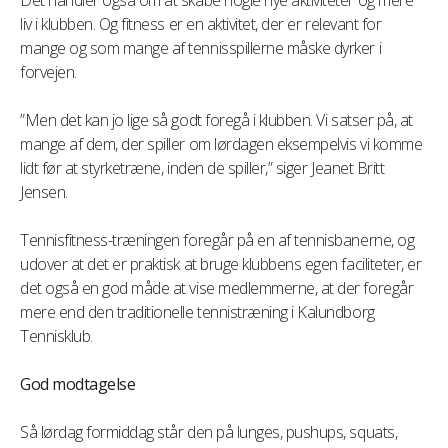
Det handler også om at skabe nogle nye aktiviteter og mere
liv i klubben. Og fitness er en aktivitet, der er relevant for
mange og som mange af tennisspillerne måske dyrker i
forvejen.
”Men det kan jo lige så godt foregå i klubben. Vi satser på, at
mange af dem, der spiller om lørdagen eksempelvis vi komme
lidt før at styrketræne, inden de spiller,” siger Jeanet Britt
Jensen.
Tennisfitness-træningen foregår på en af tennisbanerne, og
udover at det er praktisk at bruge klubbens egen faciliteter, er
det også en god måde at vise medlemmerne, at der foregår
mere end den traditionelle tennistræning i Kalundborg
Tennisklub.
God modtagelse
Så lørdag formiddag står den på lunges, pushups, squats,