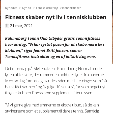
Nyheder
Nyhed
Fitness skaber nyt liv i tennisklubben
Fitness skaber nyt liv i tennisklubben
21 mar,
2021
Kalundborg Tennisklub tilbyder gratis Tennisfitness
hver lørdag. ”Vi har rystet posen for at skabe mere liv i
klubben,” siger Jeanet Britt Jensen, som er
Tennisfitness-instruktør og en af initiativtagerne.
Det er lørdag på Møllebakken i Kalundborg. Normalt er det
lyden af ketsjere, der rammer en bold, der lyder fra banerne.
Men lørdag formiddag blandes lyden med sætninger som ”så
har vi fået varmen!” og ”tag lige 10 squats”, for som noget nyt
tilbyder klubben fitness som supplement til tennissen.
”Vi vil gerne give medlemmerne et ekstra tilbud, så de kan
styrketræne som et supplement til deres tennis. Samtidig