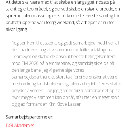
Alt dette skal være med til at skabe en langsigtet indsats på
talent-og eliteområdet, og derved skabe en større bredde, en
spirerne talentmasse og en stærkere elite. Første samling for
bruttotrupperne var i forrig weekend, så arbejdet er nu for
alvor i gang.
“Jeg ser frem til et stærkt og godt samarbejde med hver af
de ti partnere – og at vi sammen kan løfte udviklingen af
TeamGym og skabe de absolut bedste betingelser frem
mod EM 2020 på hjemmebane, og samtidig sikre os på
den lange bane. Jeg vil gerne sige vores
samarbejdspartnere et stort tak, fordi de ønsker at være
med omkring landsholdene og talentarbejdet. Deres støtte
betyder alverden – og jeg glæder mig til samarbejdet op se
hvor meget vi sammen kan opnå”, afslutter en meget stolt
og glad formanden Kim Kløve Lassen.
Samarbejdsparterne er:
BGI Akademiet