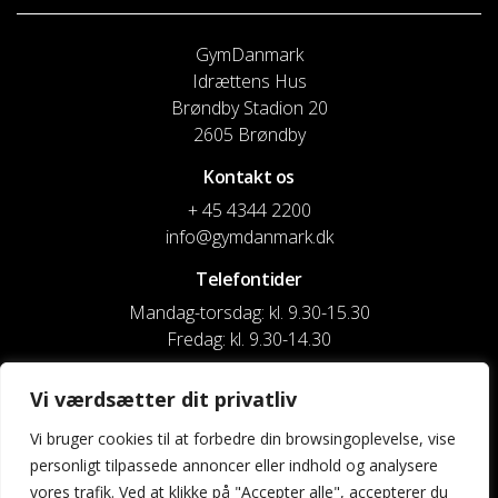
GymDanmark
Idrættens Hus
Brøndby Stadion 20
2605 Brøndby
Kontakt os
+ 45 4344 2200
info@gymdanmark.dk
Telefontider
Mandag-torsdag: kl. 9.30-15.30
Fredag: kl. 9.30-14.30
CVR nr. 20916818
Vi værdsætter dit privatliv
Reg. & Kontonr.: 4180 3119119022
Vi bruger cookies til at forbedre din browsingoplevelse, vise
personligt tilpassede annoncer eller indhold og analysere
Privatlivspolitik og cookies
vores trafik. Ved at klikke på "Accepter alle", accepterer du