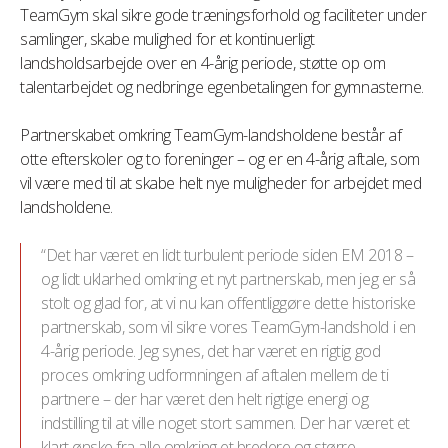
TeamGym skal sikre gode træningsforhold og faciliteter under
samlinger, skabe mulighed for et kontinuerligt
landsholdsarbejde over en 4-årig periode, støtte op om
talentarbejdet og nedbringe egenbetalingen for gymnasterne.
Partnerskabet omkring TeamGym-landsholdene består af
otte efterskoler og to foreninger – og er en 4-årig aftale, som
vil være med til at skabe helt nye muligheder for arbejdet med
landsholdene.
“Det har været en lidt turbulent periode siden EM 2018 –
og lidt uklarhed omkring et nyt partnerskab, men jeg er så
stolt og glad for, at vi nu kan offentliggøre dette historiske
partnerskab, som vil sikre vores TeamGym-landshold i en
4-årig periode. Jeg synes, det har været en rigtig god
proces omkring udformningen af aftalen mellem de ti
partnere – der har været den helt rigtige energi og
indstilling til at ville noget stort sammen. Der har været et
klart ønske fra alle omkring et bredere og større