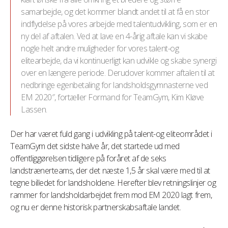
samarbejde, og det kommer blandt andet til at få en stor
indflydelse på vores arbejde med talentudvikling, som er en
ny del af aftalen. Ved at lave en 4-årig aftale kan vi skabe
nogle helt andre muligheder for vores talent-og
elitearbejde, da vi kontinuerligt kan udvikle og skabe synergi
over en længere periode. Derudover kommer aftalen til at
nedbringe egenbetaling for landsholdsgymnasterne ved
EM 2020″, fortæller Formand for TeamGym, Kim Kløve
Lassen.
Der har været fuld gang i udvikling på talent-og eliteområdet i
TeamGym det sidste halve år, det startede ud med
offentliggørelsen tidligere på foråret af de seks
landstrænerteams, der det næste 1,5 år skal være med til at
tegne billedet for landsholdene. Herefter blev retningslinjer og
rammer for landsholdarbejdet frem mod EM 2020 lagt frem,
og nu er denne historisk partnerskabsaftale landet.