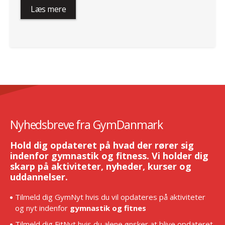
Læs mere
Nyhedsbreve fra GymDanmark
Hold dig opdateret på hvad der rører sig
indenfor gymnastik og fitness. Vi holder dig
skarp på aktiviteter, nyheder, kurser og
uddannelser.
Tilmeld dig GymNyt hvis du vil opdateres på aktiviteter
og nyt indenfor
gymnastik og fitnes
Tilmeld dig FitNyt hvis du alene ønsker at blive opdateret