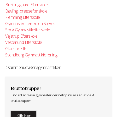
Brejninggaard Efterskole
Bøvling Idrætsefterskole
Flemming Efterskole
Gymnastikefterskolen Stevns
Sorø Gymnastikefterskole
Vejstrup Efterskole
Vesterlund Efterskole
Gladsaxe IF
Svendborg Gymnastikforening
#sammenudviklervigymnastikken
Bruttotrupper
Find ud af hvilke gymnaster der netop nu er i én af de 4
bruttotrupper
Klik her