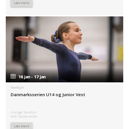
Læs mere
16 jan - 17 jan
16 jan - 17 jan
TeamGym
Danmarksserien U14 og Junior Vest
Arrangør TeamGym
Sted: Oplyses senere
Læs mere