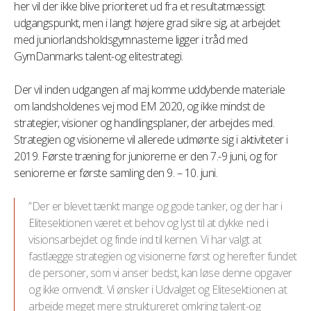
her vil der ikke blive prioriteret ud fra et resultatmæssigt
udgangspunkt, men i langt højere grad sikre sig, at arbejdet
med juniorlandsholdsgymnasterne ligger i tråd med
GymDanmarks talent-og elitestrategi.
Der vil inden udgangen af maj komme uddybende materiale
om landsholdenes vej mod EM 2020, og ikke mindst de
strategier, visioner og handlingsplaner, der arbejdes med.
Strategien og visionerne vil allerede udmønte sig i aktiviteter i
2019. Første træning for juniorerne er den 7.-9 juni, og for
seniorerne er første samling den 9. – 10. juni.
”Der er blevet tænkt mange og gode tanker, og der har i
Elitesektionen været et behov og lyst til at dykke ned i
visionsarbejdet og finde ind til kernen. Vi har valgt at
fastlægge strategien og visionerne først og herefter fundet
de personer, som vi anser bedst, kan løse denne opgaver
og ikke omvendt. Vi ønsker i Udvalget og Elitesektionen at
arbejde meget mere struktureret omkring talent-og