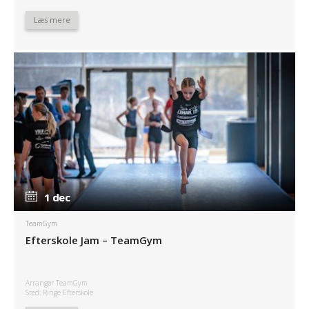
Læs mere
1 dec
1 dec
TeamGym
Efterskole Jam – TeamGym
Arrangør TeamGym
Sted: Ringe Efterskole