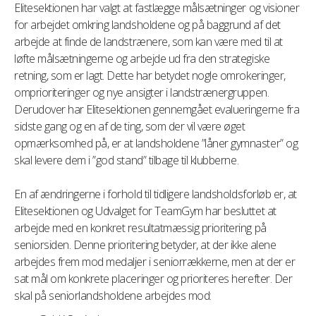
Elitesektionen har valgt at fastlægge målsætninger og visioner
for arbejdet omkring landsholdene og på baggrund af det
arbejde at finde de landstrænere, som kan være med til at
løfte målsætningerne og arbejde ud fra den strategiske
retning, som er lagt. Dette har betydet nogle omrokeringer,
omprioriteringer og nye ansigter i landstrænergruppen.
Derudover har Elitesektionen gennemgået evalueringerne fra
sidste gang og en af de ting, som der vil være øget
opmærksomhed på, er at landsholdene ”låner gymnaster” og
skal levere dem i ”god stand” tilbage til klubberne.
En af ændringerne i forhold til tidligere landsholdsforløb er, at
Elitesektionen og Udvalget for TeamGym har besluttet at
arbejde med en konkret resultatmæssig prioritering på
seniorsiden. Denne prioritering betyder, at der ikke alene
arbejdes frem mod medaljer i seniorrækkerne, men at der er
sat mål om konkrete placeringer og prioriteres herefter. Der
skal på seniorlandsholdene arbejdes mod: