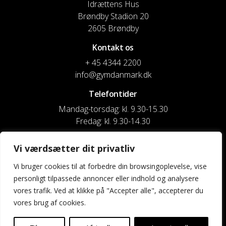
Idrættens Hus
Brøndby Stadion 20
2605 Brøndby
Kontakt os
+ 45 4344 2200
info@gymdanmark.dk
Telefontider
Mandag-torsdag: kl. 9.30-15.30
Fredag: kl. 9.30-14.30
CVR nr. 20916818
Vi værdsætter dit privatliv
Reg. & Kontonr.: 4180 3119119022
Vi bruger cookies til at forbedre din browsingoplevelse, vise
personligt tilpassede annoncer eller indhold og analysere
Privatlivspolitik og cookies
vores trafik. Ved at klikke på "Accepter alle", accepterer du
vores brug af cookies.
Shortcuts
Kontakt os