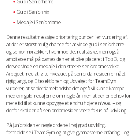
Guld i Seniorherre
Guld i Seniormix
Medalje i Seniordame
Denne resultatmæssige prioritering bunder i en vurdering af,
at der er størst mulig chance for at vinde guld i seniorherre-
og seniormixrækken, hvorimod det realistiske, men også
ambitiøse mål på damesiden er at blive placeret i Top 3, og
derved vinde en medalje i den stærke seniordamerække.
Arbejdet med at løfte niveauet på seniordamesiden er nået
rigtig langt, og Elitesektionen og Udvalget for TeamGym
vurderer, at seniordamelandsholdet også vil kunne kæmpe
med om guldmedaljerne om nogle år, men at der er behov for
mere tid til at kunne opbygge et endnu højere niveau – og
derfor skal der på seniordamesiden være fokus på udvikling.
På juniorsiden er nøgleordene i høj grad udvikling,
fastholdelse i TeamGym og at give gymnasterne erfaring – og