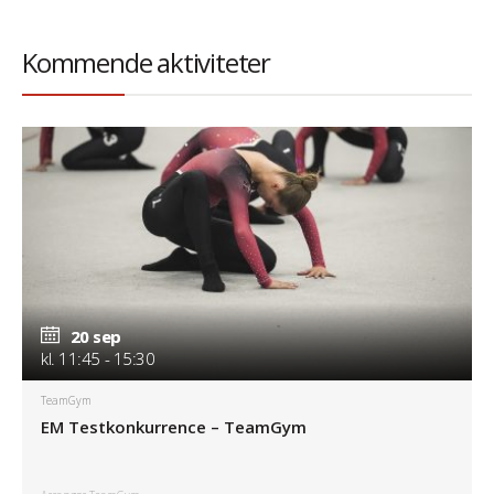
Kommende aktiviteter
20 sep
20 sep
kl. 11:45 - 15:30
kl. 11:45 - 15:30
TeamGym
EM Testkonkurrence – TeamGym