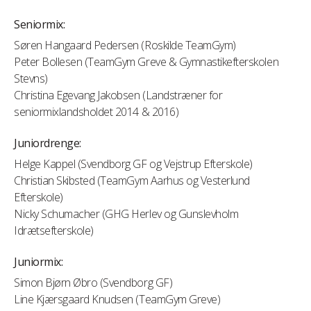
Seniormix:
Søren Hangaard Pedersen (Roskilde TeamGym)
Peter Bollesen (TeamGym Greve & Gymnastikefterskolen
Stevns)
Christina Egevang Jakobsen (Landstræner for
seniormixlandsholdet 2014 & 2016)
Juniordrenge:
Helge Kappel (Svendborg GF og Vejstrup Efterskole)
Christian Skibsted (TeamGym Aarhus og Vesterlund
Efterskole)
Nicky Schumacher (GHG Herlev og Gunslevholm
Idrætsefterskole)
Juniormix:
Simon Bjørn Øbro (Svendborg GF)
Line Kjærsgaard Knudsen (TeamGym Greve)