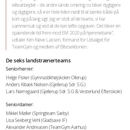
elitearbejdet – de andre lande omkring os bliver dygtigere
og dygtigere, så vi er hele tiden nødt til at tænke både på
kort og på lang sigt. Jeg er stolt af de teams, vi har
sammensat og ved at de kan løfte opgaven. Det bliver en
spændende tid frem mod EM 2020 på hjemmebane”,
udtaler Kim Kløve Lassen, formand for Udvalget for
TeamGym og medlem af Elitesektionen.
De seks landstrænerteams
Seniorherrer:
Helge Fisker (Gymnastikhøjskolen Ollerup)
Anders Kibæk Nielsen (Gjellerup Sdr. S.G.)
Lars Nørregaard (Gjellerup Sdr. S.G & Vesterlund Efterskole)
Seniordamer:
Mikkel Møller (Springteam Sæby)
Lisa Seeberg Vehl (Gladsaxe IF)
Alexander Andreasen (TeamGym Aarhus)