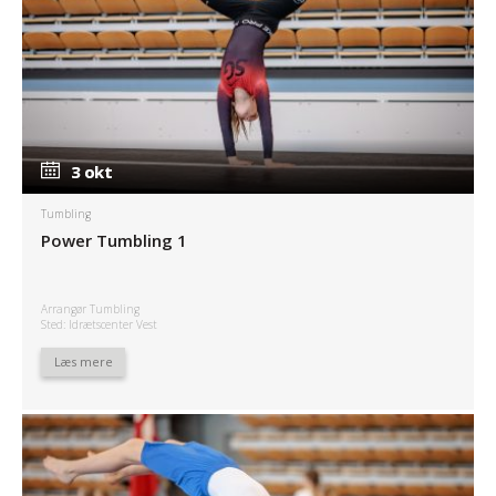
3 okt
3 okt
Tumbling
Power Tumbling 1
Arrangør Tumbling
Sted: Idrætscenter Vest
Læs mere