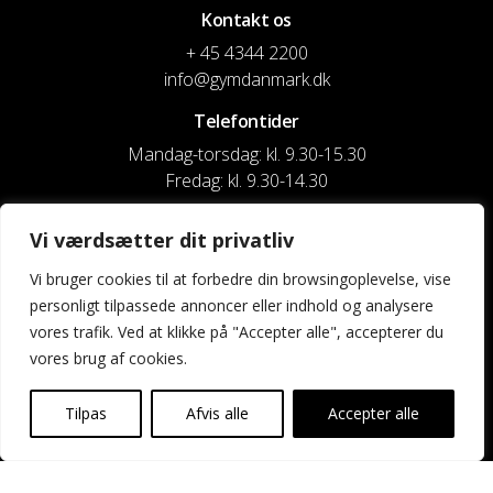
Kontakt os
+ 45 4344 2200
info@gymdanmark.dk
Telefontider
Mandag-torsdag: kl. 9.30-15.30
Fredag: kl. 9.30-14.30
CVR nr. 20916818
Vi værdsætter dit privatliv
Reg. & Kontonr.: 4180 3119119022
Vi bruger cookies til at forbedre din browsingoplevelse, vise
personligt tilpassede annoncer eller indhold og analysere
Privatlivspolitik og cookies
vores trafik. Ved at klikke på "Accepter alle", accepterer du
vores brug af cookies.
Shortcuts
Kontakt os
Tilpas
Afvis alle
Accepter alle
Kalender
Uddannelse og kurser