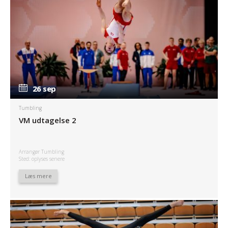
26 sep
26 sep
Tumbling
VM udtagelse 2
Arrangør Tumbling
Sted: oplyses senere
Læs mere