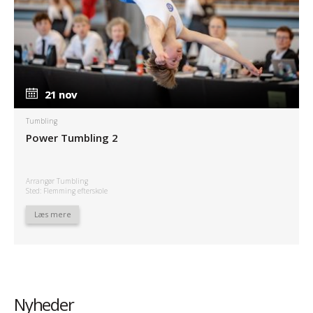
21 nov
21 nov
Tumbling
Power Tumbling 2
Arrangør Tumbling
Sted: Flemming efterskole
Læs mere
Nyheder