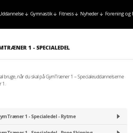
Uddannelse
Gymnastik
Fitness
Nyheder
Forening og
MTRÆNER 1 - SPECIALEDEL
skal bruge, når du skal på GymTræner 1 – Specialeuddannelserne
 1.
 GymTræner 1 - Specialedel - Rytme
 GymTræner 1 - Specialedel - Rope Skipping