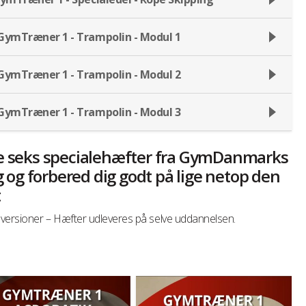
 GymTræner 1 - Trampolin - Modul 1
 GymTræner 1 - Trampolin - Modul 2
 GymTræner 1 - Trampolin - Modul 3
de seks specialehæfter fra GymDanmarks
og forbered dig godt på lige netop den
t
e versioner – Hæfter udleveres på selve uddannelsen.