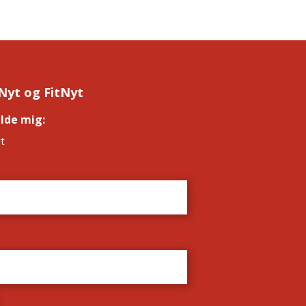
Nyt og FitNyt
elde mig:
*
t