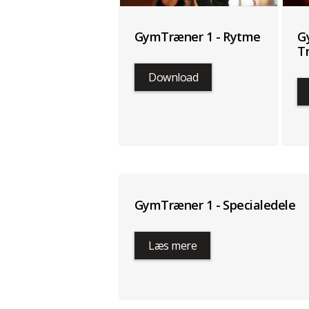
GymTræner 1 - Rytme
G
T
Download
GymTræner 1 - Specialedele
Læs mere