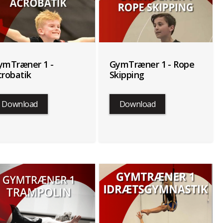
ymTræner 1 -
GymTræner 1 - Rope
crobatik
Skipping
Download
Download