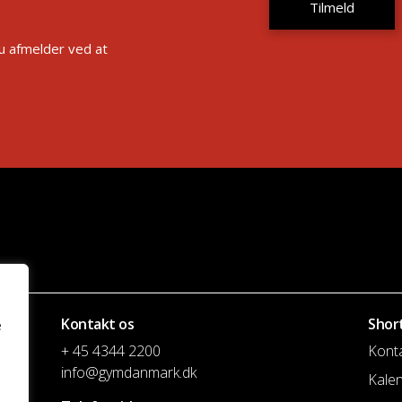
Du afmelder ved at
Kontakt os
Shor
e
+ 45 4344 2200
Kont
info@gymdanmark.dk
Kale