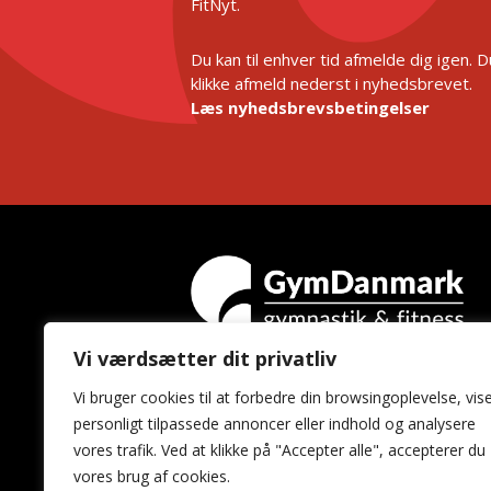
FitNyt.
Du kan til enhver tid afmelde dig igen. 
klikke afmeld nederst i nyhedsbrevet.
Læs nyhedsbrevsbetingelser
Vi værdsætter dit privatliv
GymDanmark
Vi bruger cookies til at forbedre din browsingoplevelse, vis
Idrættens Hus
personligt tilpassede annoncer eller indhold og analysere
Brøndby Stadion 20
vores trafik. Ved at klikke på "Accepter alle", accepterer du
2605 Brøndby
vores brug af cookies.