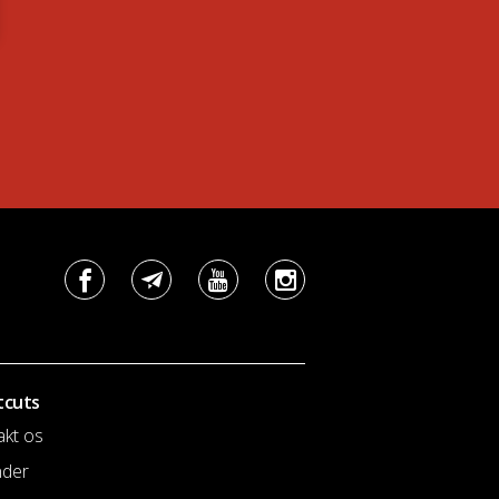
tcuts
akt os
nder