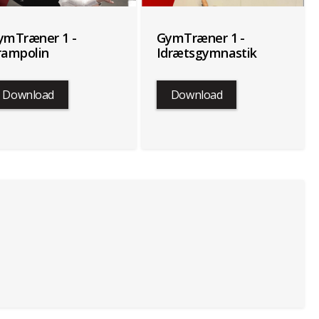
ymTræner 1 -
GymTræner 1 -
rampolin
Idrætsgymnastik
Download
Download