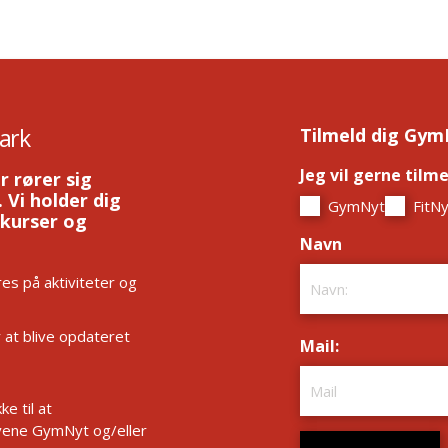
ark
Tilmeld dig Gym
Jeg vil gerne tilm
r rører sig
 Vi holder dig
GymNyt
FitNy
 kurser og
Navn
*
es på aktiviteter og
r at blive opdateret
Mail:
*
e til at
ene GymNyt og/eller