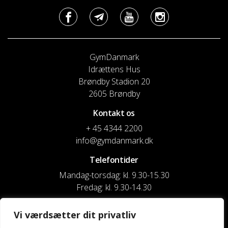
GymDanmark
Idrættens Hus
Brøndby Stadion 20
2605 Brøndby
Kontakt os
+ 45 4344 2200
info@gymdanmark.dk
Telefontider
Mandag-torsdag: kl. 9.30-15.30
Fredag: kl. 9.30-14.30
CVR nr. 20916818
Vi værdsætter dit privatliv
Reg. & Kontonr.: 4180 3119119022