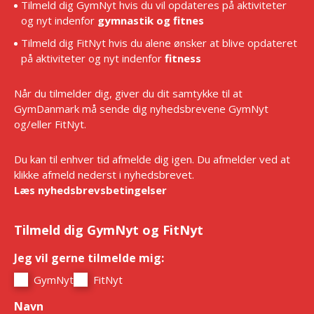
Tilmeld dig GymNyt hvis du vil opdateres på aktiviteter
og nyt indenfor
gymnastik og fitnes
Tilmeld dig FitNyt hvis du alene ønsker at blive opdateret
på aktiviteter og nyt indenfor
fitness
Når du tilmelder dig, giver du dit samtykke til at
GymDanmark må sende dig nyhedsbrevene GymNyt
og/eller FitNyt.
Du kan til enhver tid afmelde dig igen. Du afmelder ved at
klikke afmeld nederst i nyhedsbrevet.
Læs nyhedsbrevsbetingelser
Tilmeld dig GymNyt og FitNyt
Jeg vil gerne tilmelde mig:
*
GymNyt
FitNyt
Navn
*