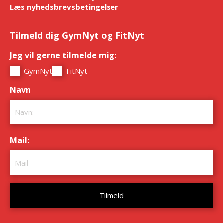
Læs nyhedsbrevsbetingelser
Tilmeld dig GymNyt og FitNyt
Jeg vil gerne tilmelde mig:
*
GymNyt
FitNyt
Navn
*
Mail:
*