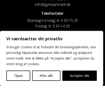
info@gymdanmark.dk
Telefontider
Mandag-torsdag: kl. 9.30-15.30
Fredag: kl. 9.30-14.30
CVR nr. 20916818
Vi værdsætter dit privatliv
Reg. & Kontonr.: 4180 3119119022
Vi bruger cookies til at forbedre din browsingoplevelse, vise
personligt tilpassede annoncer eller indhold og analysere
Privatlivspolitik og cookies
vores trafik. Ved at klikke på "Accepter alle", accepterer du
vores brug af cookies.
Shortcuts
Kontakt os
Tilpas
Afvis alle
Accepter alle
Kalender
Uddannelse og kurser
Nyheder og presse