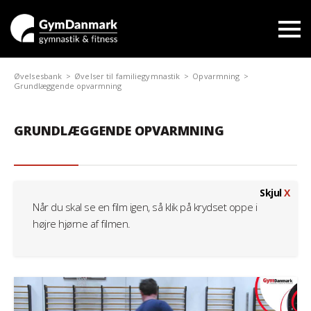
Øvelsesbank
Øvelser til familiegymnastik
Opvarmning
Grundlæggende opvarmning
GRUNDLÆGGENDE OPVARMNING
Skjul
X
Når du skal se en film igen, så klik på krydset oppe i
højre hjørne af filmen.