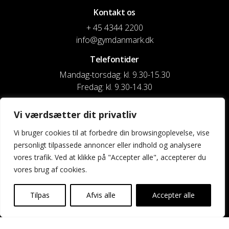
Kontakt os
+ 45 4344 2200
info@gymdanmark.dk
Telefontider
Mandag-torsdag: kl. 9.30-15.30
Fredag: kl. 9.30-14.30
CVR nr. 20916818
Vi værdsætter dit privatliv
Reg. & Kontonr.: 4180 3119119022
Vi bruger cookies til at forbedre din browsingoplevelse, vise
personligt tilpassede annoncer eller indhold og analysere
Privatlivspolitik og cookies
vores trafik. Ved at klikke på "Accepter alle", accepterer du
vores brug af cookies.
Shortcuts
Kontakt os
Tilpas
Afvis alle
Accepter alle
Kalender
Uddannelse og kurser