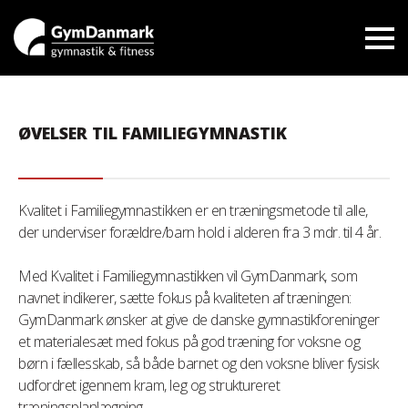
ØVELSER TIL FAMILIEGYMNASTIK
Kvalitet i Familiegymnastikken er en træningsmetode til alle,
der underviser forældre/barn hold i alderen fra 3 mdr. til 4 år.
Med Kvalitet i Familiegymnastikken vil GymDanmark, som
navnet indikerer, sætte fokus på kvaliteten af træningen:
GymDanmark ønsker at give de danske gymnastikforeninger
et materialesæt med fokus på god træning for voksne og
børn i fællesskab, så både barnet og den voksne bliver fysisk
udfordret igennem kram, leg og struktureret
træningsplanlægning.