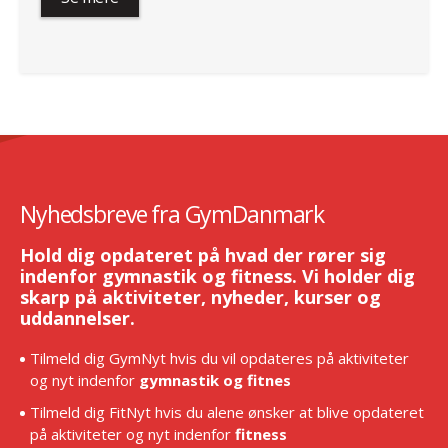
Nyhedsbreve fra GymDanmark
Hold dig opdateret på hvad der rører sig
indenfor gymnastik og fitness. Vi holder dig
skarp på aktiviteter, nyheder, kurser og
uddannelser.
Tilmeld dig GymNyt hvis du vil opdateres på aktiviteter
og nyt indenfor
gymnastik og fitnes
Tilmeld dig FitNyt hvis du alene ønsker at blive opdateret
på aktiviteter og nyt indenfor
fitness