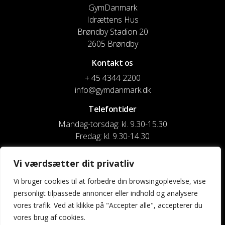
GymDanmark
Idrættens Hus
Brøndby Stadion 20
2605 Brøndby
Kontakt os
+ 45 4344 2200
info@gymdanmark.dk
Telefontider
Mandag-torsdag: kl. 9.30-15.30
Fredag: kl. 9.30-14.30
CVR nr. 20916818
Vi værdsætter dit privatliv
Reg. & Kontonr.: 4180 3119119022
Vi bruger cookies til at forbedre din browsingoplevelse, vise
personligt tilpassede annoncer eller indhold og analysere
Privatlivspolitik og cookies
vores trafik. Ved at klikke på "Accepter alle", accepterer du
vores brug af cookies.
Shortcuts