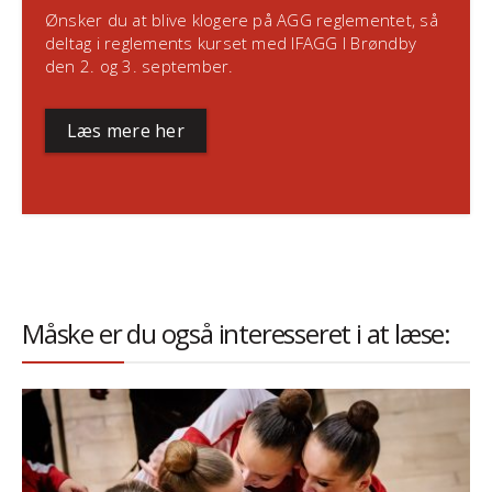
Ønsker du at blive klogere på AGG reglementet, så
deltag i reglements kurset med IFAGG I Brøndby
den 2. og 3. september.
Læs mere her
Måske er du også interesseret i at læse: