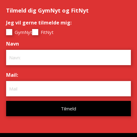
Tilmeld dig GymNyt og FitNyt
Jeg vil gerne tilmelde mig:
*
GymNyt
FitNyt
Navn
*
Mail:
*