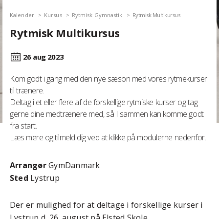
Kalender
Kursus
Rytmisk Gymnastik
Rytmisk Multikursus
Rytmisk Multikursus
26 aug
2023
Kom godt i gang med den nye sæson med vores rytmekurser
til trænere.
Deltag i et eller flere af de forskellige rytmiske kurser og tag
gerne dine medtrænere med, så I sammen kan komme godt
fra start.
Læs mere og tilmeld dig ved at klikke på modulerne nedenfor.
Arrangør
GymDanmark
Sted
Lystrup
Der er mulighed for at deltage i forskellige kurser i
Lystrup d. 26. august på Elsted Skole.