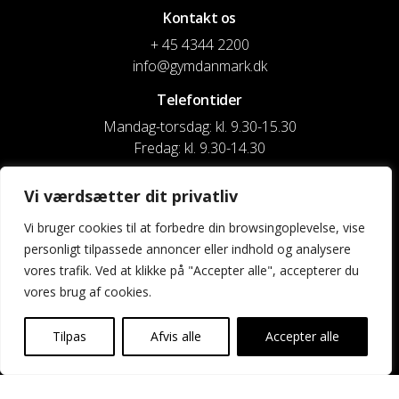
Kontakt os
+ 45 4344 2200
info@gymdanmark.dk
Telefontider
Mandag-torsdag: kl. 9.30-15.30
Fredag: kl. 9.30-14.30
CVR nr. 20916818
Vi værdsætter dit privatliv
Reg. & Kontonr.: 4180 3119119022
Vi bruger cookies til at forbedre din browsingoplevelse, vise
personligt tilpassede annoncer eller indhold og analysere
Privatlivspolitik og cookies
vores trafik. Ved at klikke på "Accepter alle", accepterer du
vores brug af cookies.
Shortcuts
Kontakt os
Tilpas
Afvis alle
Accepter alle
Kalender
Uddannelse og kurser