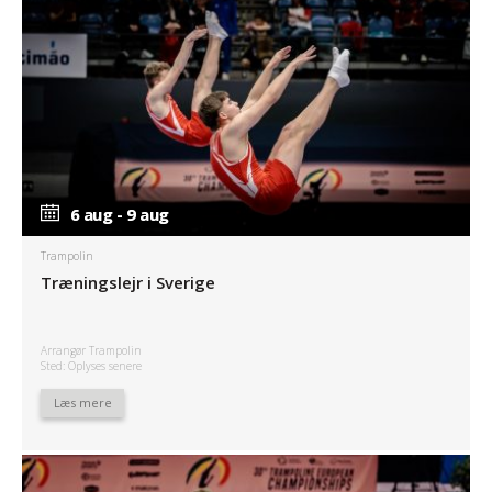
6 aug - 9 aug
6 aug - 9 aug
Trampolin
Træningslejr i Sverige
Arrangør Trampolin
Sted: Oplyses senere
Læs mere