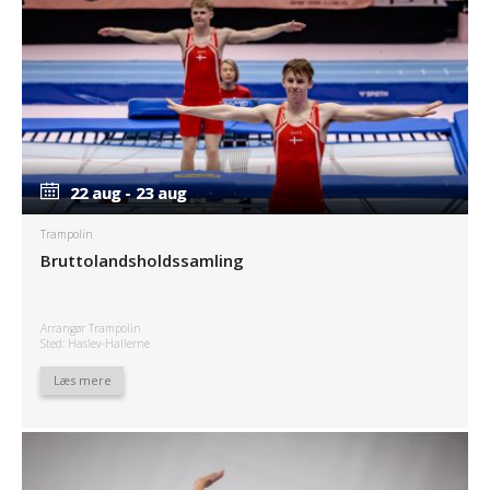
22 aug - 23 aug
22 aug - 23 aug
Trampolin
Bruttolandsholdssamling
Arrangør Trampolin
Sted: Haslev-Hallerne
Læs mere