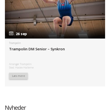
26 sep
26 sep
Trampolin
Trampolin DM Senior – Synkron
Arrangør Trampolin
Sted: Haslev-Hallerne
Læs mere
Nyheder