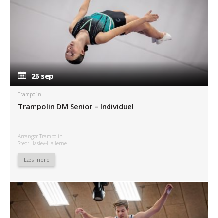
26 sep
26 sep
Trampolin
Trampolin DM Senior – Individuel
Arrangør Trampolin
Sted: Haslev-Hallerne
Læs mere