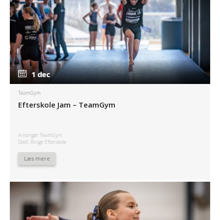
1 dec
1 dec
TeamGym
Efterskole Jam – TeamGym
Arrangør TeamGym
Sted: Ringe Efterskole
Læs mere