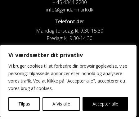
+ 45 4344 2200
info@gymdanmark.dk
Telefontider
Mandag-torsdag: kl. 9.30-15.30
Fredag: kl. 9.30-14.30
CVR nr. 20916818
Vi værdsætter dit privatliv
Reg. & Kontonr.: 4180 3119119022
Vi bruger cookies til at forbedre din browsingoplevelse, vise
personligt tilpassede annoncer eller indhold og analysere
Privatlivspolitik og cookies
vores trafik. Ved at klikke på "Accepter alle", accepterer du
vores brug af cookies.
Shortcuts
Kontakt os
Tilpas
Afvis alle
Accepter alle
Kalender
Uddannelse og kurser
Nyheder og presse