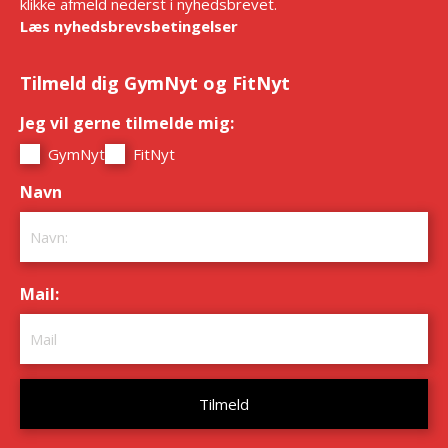
klikke afmeld nederst i nyhedsbrevet.
Læs nyhedsbrevsbetingelser
Tilmeld dig GymNyt og FitNyt
Jeg vil gerne tilmelde mig:
*
GymNyt
FitNyt
Navn
*
Mail:
*