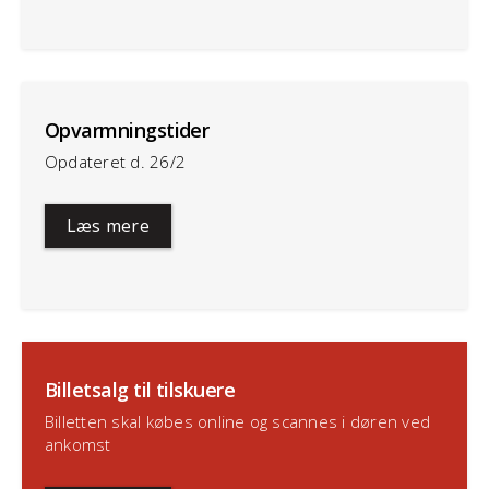
Opvarmningstider
Opdateret d. 26/2
Læs mere
Billetsalg til tilskuere
Billetten skal købes online og scannes i døren ved
ankomst