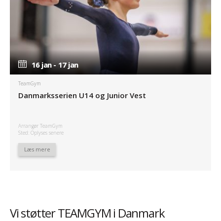
16 jan - 17 jan
16 jan - 17 jan
TeamGym
Danmarksserien U14 og Junior Vest
Arrangør TeamGym
Sted: Oplyses senere
Læs mere
Vi støtter TEAMGYM i Danmark