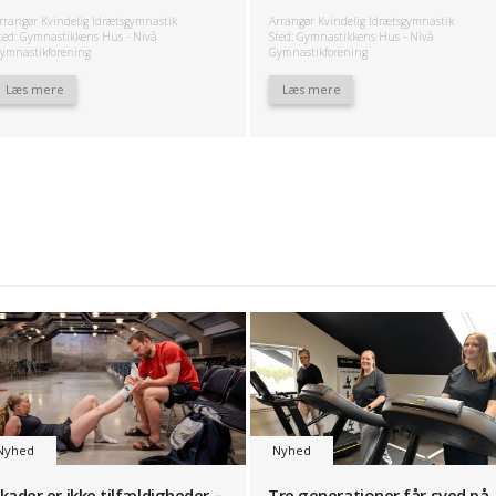
rrangør Kvindelig Idrætsgymnastik
Arrangør Kvindelig Idrætsgymnastik
ted: Gymnastikkens Hus - Nivå
Sted: Gymnastikkens Hus - Nivå
ymnastikforening
Gymnastikforening
Læs mere
Læs mere
Nyhed
Nyhed
kader er ikke tilfældigheder –
Tre generationer får sved på