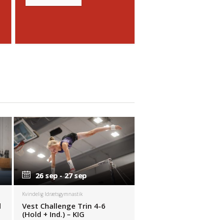
26 sep - 27 sep
26 sep - 27 sep
Kvindelig Idrætsgymnastik
d
Vest Challenge Trin 4-6
(Hold + Ind.) – KIG