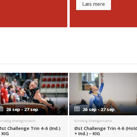
Læs mere
26 sep - 27 sep
26 sep - 27 sep
26 sep - 27 sep
26 sep - 27 sep
vindelig Idrætsgymnastik
Kvindelig Idrætsgymnastik
Øst Challenge Trin 4-6 (Ind.)
Øst Challenge Trin 4-6 (Hol
– KIG
+ Ind.) – KIG