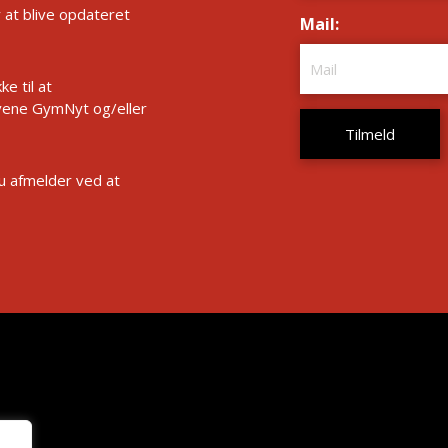
r at blive opdateret
Mail:
*
e til at
ene GymNyt og/eller
Du afmelder ved at