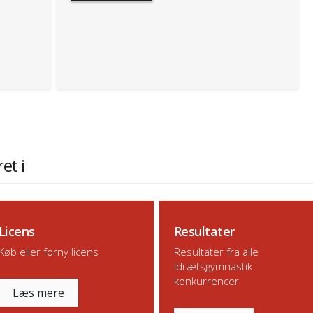
et i
Licens
Resultater
Køb eller forny licens
Resultater fra alle
Idrætsgymnastik
konkurrencer
Læs mere