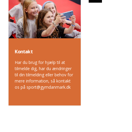
Kontakt
Har du brug for hjælp til at
tilmelde dig, har du ændringer
til din tilmelding eller behov for
mere information, så kontakt
os på sport@gymdanmark.dk