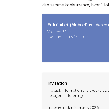
den samme konkurrence, hvor “Hold”
Entrébillet (MobilePay i døren)
Voksen: 50 kr.
Børn under 15 år: 20 kr.
Invitation
Praktisk information til tilskuere og 
deltagende foreninger
Tilgængelig den 2. marts 2026