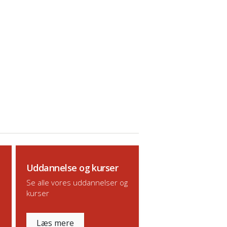
Uddannelse og kurser
Se alle vores uddannelser og
kurser
Læs mere