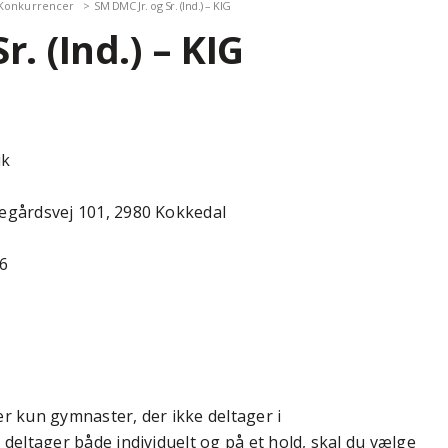
Konkurrencer
SM DMC Jr. og Sr. (Ind.) – KIG
r. (Ind.) – KIG
ik
gårdsvej 101, 2980 Kokkedal
26
 kun gymnaster, der ikke deltager i
eltager både individuelt og på et hold, skal du vælge