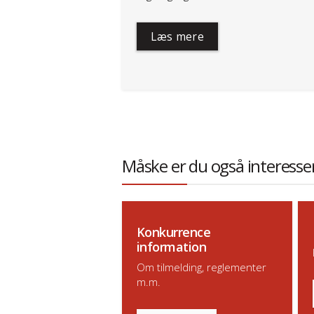
Læs mere
Måske er du også interesser
Konkurrence
information
Om tilmelding, reglementer
m.m.