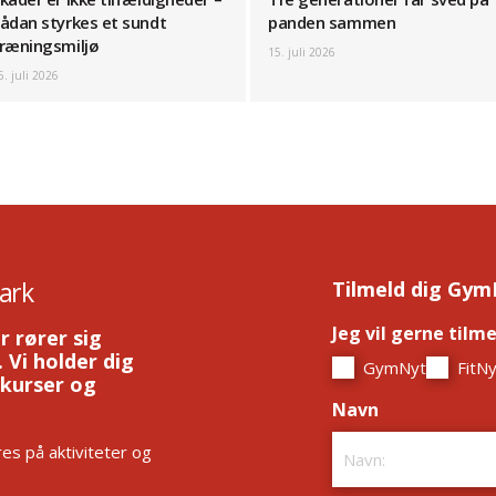
ådan styrkes et sundt
panden sammen
ræningsmiljø
15. juli 2026
6. juli 2026
ark
Tilmeld dig Gym
Jeg vil gerne tilm
r rører sig
 Vi holder dig
GymNyt
FitNy
 kurser og
Navn
*
es på aktiviteter og