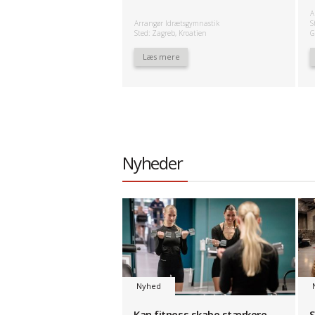
A
Arrangør Idrætsgymnastik
S
Sted: Zagreb, Kroatien
G
Læs mere
Nyheder
Nyhed
Kan fitness skabe stærkere
S