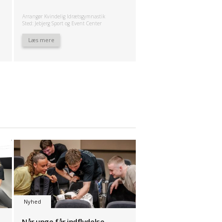
Arrangør Kvindelig Idrætsgymnastik
Sted: Jebjerg Sport og Event Center
Læs mere
Nyhed
Når unge får indflydelse