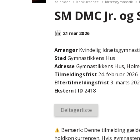
Kalender
Konkurrence
Idrætsgymnastik
SM DMC Jr. og S
21 mar
2026
Arrangør
Kvindelig Idrætsgymnast
Sted
Gymnastikkens Hus
Adresse
Gymnastikkens Hus, Holme
Tilmeldingsfrist
24. februar 2026
Efter­tilmeldings­frist
3. marts 20
Eksternt ID
2418
Deltagerliste
Bemærk: Denne tilmelding gælder
holdkonkurrencen. Hvis gymnasten d