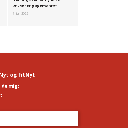
vokser engagementet
9. juli 2026
Nyt og FitNyt
elde mig:
*
t