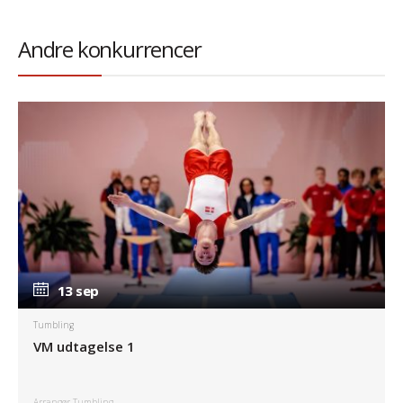
Andre konkurrencer
13 sep
13 sep
Tumbling
VM udtagelse 1
Arrangør Tumbling