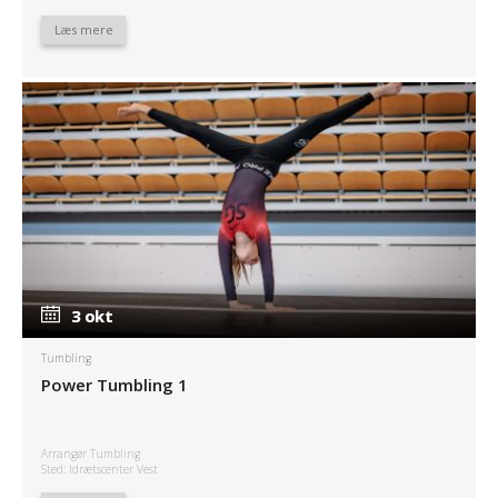
Læs mere
3 okt
3 okt
Tumbling
Power Tumbling 1
Arrangør Tumbling
Sted: Idrætscenter Vest