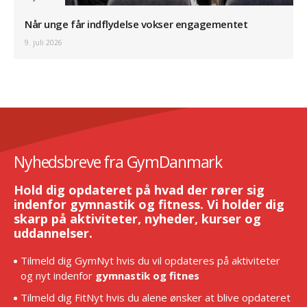
Når unge får indflydelse vokser engagementet
9. juli 2026
Nyhedsbreve fra GymDanmark
Hold dig opdateret på hvad der rører sig
indenfor gymnastik og fitness. Vi holder dig
skarp på aktiviteter, nyheder, kurser og
uddannelser.
Tilmeld dig GymNyt hvis du vil opdateres på aktiviteter
og nyt indenfor
gymnastik og fitnes
Tilmeld dig FitNyt hvis du alene ønsker at blive opdateret