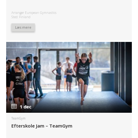
Arrangør European Gymnastics
Sted: Finland
Læs mere
1 dec
1 dec
TeamGym
Efterskole Jam – TeamGym