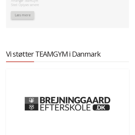
Arrangør TeamGym
Sted: Oplyses senere
Læs mere
Vi støtter TEAMGYM i Danmark