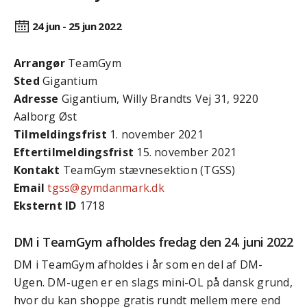
24 jun - 25 jun
2022
Arrangør
TeamGym
Sted
Gigantium
Adresse
Gigantium, Willy Brandts Vej 31, 9220
Aalborg Øst
Tilmeldingsfrist
1. november 2021
Efter­tilmeldings­frist
15. november 2021
Kontakt
TeamGym stævnesektion (TGSS)
Email
tgss@gymdanmark.dk
Eksternt ID
1718
DM i TeamGym afholdes fredag den 24. juni 2022
DM i TeamGym afholdes i år som en del af DM-
Ugen. DM-ugen er en slags mini-OL på dansk grund,
hvor du kan shoppe gratis rundt mellem mere end