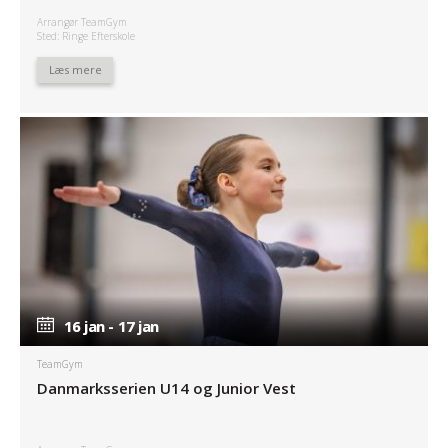
Arrangør TeamGym
Sted: Ringe Efterskole
Læs mere
16 jan - 17 jan
16 jan - 17 jan
TeamGym
Danmarksserien U14 og Junior Vest