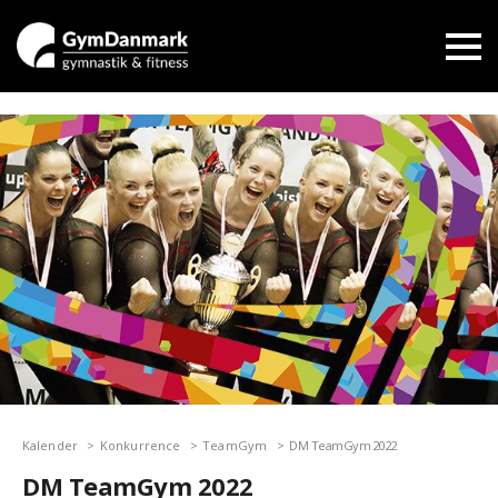
Kalender
Konkurrence
TeamGym
DM TeamGym 2022
DM TeamGym 2022