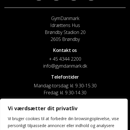
GymDanmark
Idrættens Hus
Brøndby Stadion 20
2605 Brøndby
Kontakt os
+ 45 4344 2200
info@gymdanmark.dk
Telefontider
Mandag-torsdag: kl. 9.30-15.30
Fredag: kl. 9.30-14.30
CVR nr. 20916818
Vi værdsætter dit privatliv
Reg. & Kontonr.: 4180 3119119022
Vi bruger cookies til at forbedre din browsingoplevelse, vise
personligt tilpassede annoncer eller indhold og analysere
Privatlivspolitik og cookies