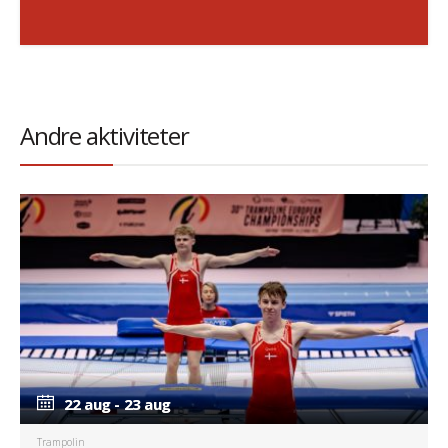
Andre aktiviteter
22 aug - 23 aug
22 aug - 23 aug
Trampolin