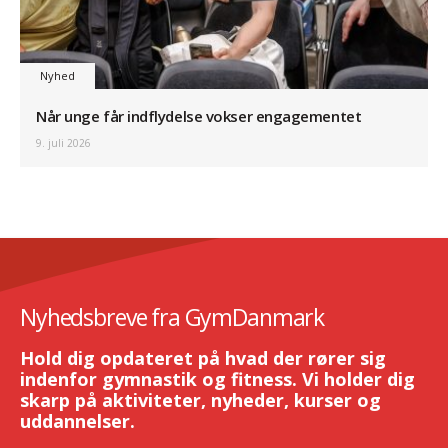
Nyhed
Når unge får indflydelse vokser engagementet
9. juli 2026
Nyhedsbreve fra GymDanmark
Hold dig opdateret på hvad der rører sig
indenfor gymnastik og fitness. Vi holder dig
skarp på aktiviteter, nyheder, kurser og
uddannelser.