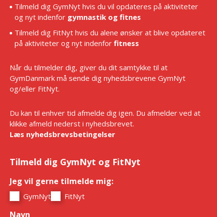
Tilmeld dig GymNyt hvis du vil opdateres på aktiviteter
og nyt indenfor
gymnastik og fitnes
Tilmeld dig FitNyt hvis du alene ønsker at blive opdateret
på aktiviteter og nyt indenfor
fitness
Når du tilmelder dig, giver du dit samtykke til at
GymDanmark må sende dig nyhedsbrevene GymNyt
og/eller FitNyt.
Du kan til enhver tid afmelde dig igen. Du afmelder ved at
klikke afmeld nederst i nyhedsbrevet.
Læs nyhedsbrevsbetingelser
Tilmeld dig GymNyt og FitNyt
Jeg vil gerne tilmelde mig:
*
GymNyt
FitNyt
Navn
*