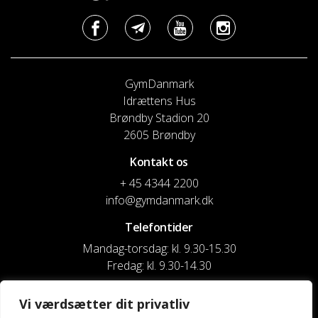
GymDanmark
Idrættens Hus
Brøndby Stadion 20
2605 Brøndby
Kontakt os
+ 45 4344 2200
info@gymdanmark.dk
Telefontider
Mandag-torsdag: kl. 9.30-15.30
Fredag: kl. 9.30-14.30
CVR nr. 20916818
Vi værdsætter dit privatliv
Reg. & Kontonr.: 4180 3119119022