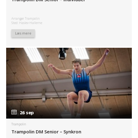
Arrangør Trampolin
Sted: Haslev-Hallerne
Læs mere
26 sep
26 sep
Trampolin
Trampolin DM Senior – Synkron