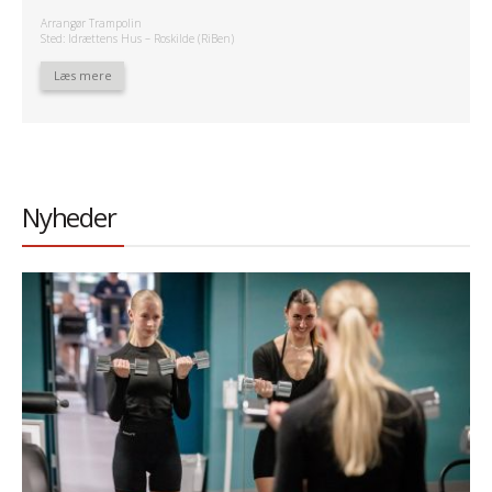
Arrangør Trampolin
Sted: Idrættens Hus – Roskilde (RiBen)
Læs mere
Nyheder