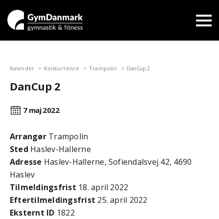
Kalender
Konkurrence
Trampolin
DanCup 2
DanCup 2
7 maj
2022
Arrangør
Trampolin
Sted
Haslev-Hallerne
Adresse
Haslev-Hallerne, Sofiendalsvej 42, 4690
Haslev
Tilmeldingsfrist
18. april 2022
Efter­tilmeldings­frist
25. april 2022
Eksternt ID
1822