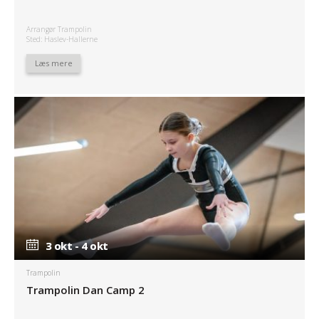
Arrangør Trampolin
Sted: Haslev-Hallerne
Læs mere
3 okt - 4 okt
3 okt - 4 okt
Trampolin
Trampolin Dan Camp 2