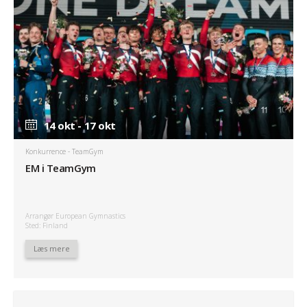
14 okt - 17 okt
Konkurrence
- TeamGym
EM i TeamGym
Arrangør European Gymnastics
Sted: Finland
Læs mere