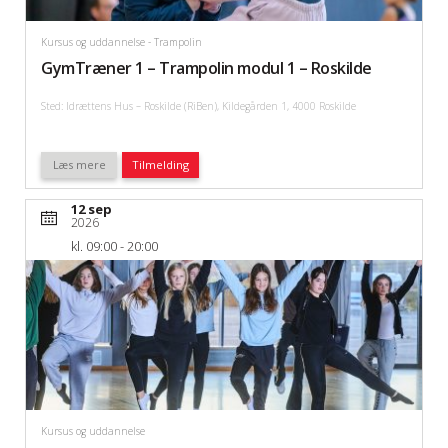
Kursus og uddannelse
- Trampolin
GymTræner 1 – Trampolin modul 1 – Roskilde
Sted: Idrættens Hus – Roskilde (RiBen), Kildegården 1, 4000 Roskilde
Læs mere
Tilmelding
12 sep
2026
kl. 09:00 - 20:00
Kursus og uddannelse