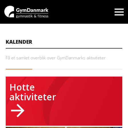
KALENDER
Få et samlet overblik over GymDanmarks aktiviteter
Hotte
aktiviteter