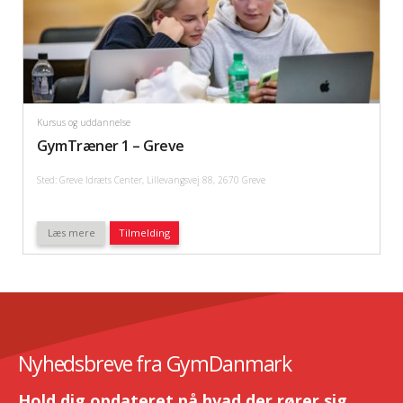
Kursus og uddannelse
GymTræner 1 – Greve
Sted: Greve Idræts Center, Lillevangsvej 88, 2670 Greve
Læs mere
Tilmelding
Nyhedsbreve fra GymDanmark
Hold dig opdateret på hvad der rører sig