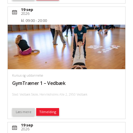
19 sep
2026
kl. 09:00 - 20:00
Kursus og uddannelse
GymTræner 1 – Vedbæk
Sted: Vedbæk Skole, Henriksholms Alle 2, 2950 Vedbæk
Læs mere
Tilmelding
19 sep
2026