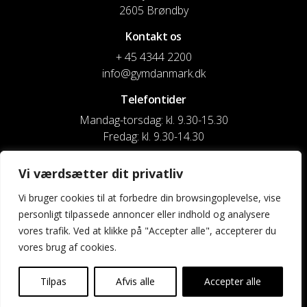
2605 Brøndby
Kontakt os
+ 45 4344 2200
info@gymdanmark.dk
Telefontider
Mandag-torsdag: kl. 9.30-15.30
Fredag: kl. 9.30-14.30
CVR nr. 20916818
Vi værdsætter dit privatliv
Reg. & Kontonr.: 4180 3119119022
Vi bruger cookies til at forbedre din browsingoplevelse, vise
personligt tilpassede annoncer eller indhold og analysere
Privatlivspolitik og cookies
vores trafik. Ved at klikke på "Accepter alle", accepterer du
vores brug af cookies.
Shortcuts
Kontakt os
Tilpas
Afvis alle
Accepter alle
Kalender