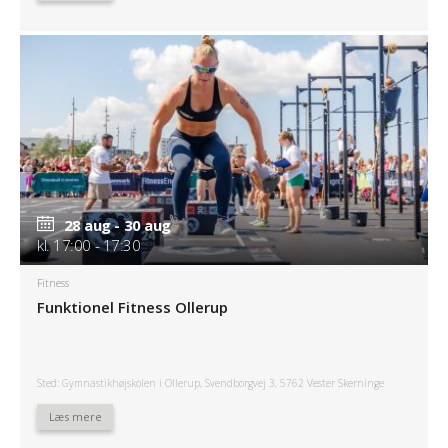
28 aug - 30 aug
kl. 17:00 - 17:30
Fitness
Funktionel Fitness Ollerup
Sted: Gymnastikhøjskolen i Ollerup, Svendborgvej 3, 5762 Vester Skerninge
Læs mere