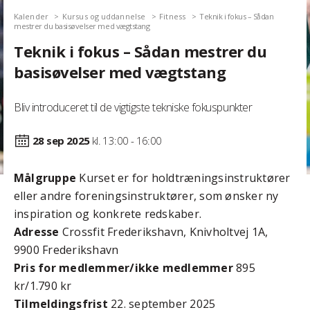
Kalender
Kursus og uddannelse
Fitness
Teknik i fokus – Sådan
mestrer du basisøvelser med vægtstang
Teknik i fokus – Sådan mestrer du
basisøvelser med vægtstang
Bliv introduceret til de vigtigste tekniske fokuspunkter
28 sep
2025
kl. 13:00 - 16:00
Målgruppe
Kurset er for holdtræningsinstruktører
eller andre foreningsinstruktører, som ønsker ny
inspiration og konkrete redskaber.
Adresse
Crossfit Frederikshavn, Knivholtvej 1A,
9900 Frederikshavn
Pris for medlemmer/ikke medlemmer
895
kr/1.790 kr
Tilmeldingsfrist
22. september 2025