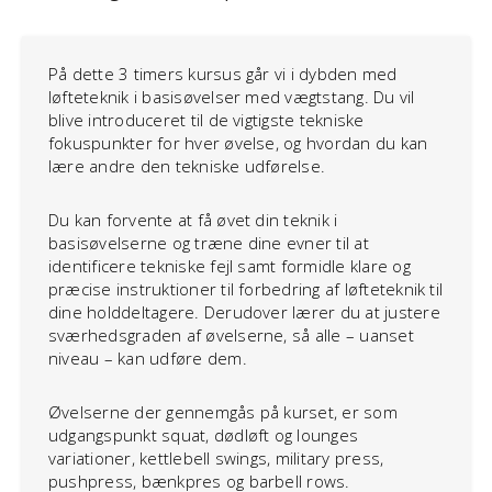
På dette 3 timers kursus går vi i dybden med
løfteteknik i basisøvelser med vægtstang. Du vil
blive introduceret til de vigtigste tekniske
fokuspunkter for hver øvelse, og hvordan du kan
lære andre den tekniske udførelse.
Du kan forvente at få øvet din teknik i
basisøvelserne og træne dine evner til at
identificere tekniske fejl samt formidle klare og
præcise instruktioner til forbedring af løfteteknik til
dine holddeltagere. Derudover lærer du at justere
sværhedsgraden af øvelserne, så alle – uanset
niveau – kan udføre dem.
Øvelserne der gennemgås på kurset, er som
udgangspunkt squat, dødløft og lounges
variationer, kettlebell swings, military press,
pushpress, bænkpres og barbell rows.