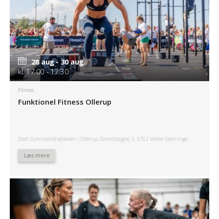
28 aug - 30 aug
kl. 17:00 - 17:30
Fitness
Funktionel Fitness Ollerup
Sted: Gymnastikhøjskolen i Ollerup, Svendborgvej 3, 5762 Vester Skerninge
Læs mere