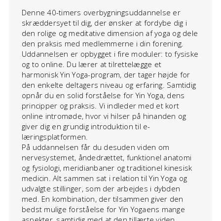
Denne 40-timers overbygningsuddannelse er
skræddersyet til dig, der ønsker at fordybe dig i
den rolige og meditative dimension af yoga og dele
den praksis med medlemmerne i din forening.
Uddannelsen er opbygget i fire moduler: to fysiske
og to online. Du lærer at tilrettelægge et
harmonisk Yin Yoga-program, der tager højde for
den enkelte deltagers niveau og erfaring. Samtidig
opnår du en solid forståelse for Yin Yoga, dens
principper og praksis. Vi indleder med et kort
online intromøde, hvor vi hilser på hinanden og
giver dig en grundig introduktion til e-
læringsplatformen.
På uddannelsen får du desuden viden om
nervesystemet, åndedrættet, funktionel anatomi
og fysiologi, meridianbaner og traditionel kinesisk
medicin. Alt sammen sat i relation til Yin Yoga og
udvalgte stillinger, som der arbejdes i dybden
med. En kombination, der tilsammen giver den
bedst mulige forståelse for Yin Yogaens mange
aspekter, samtidig med at den tillærte viden