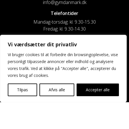
info@gymdanmark.dk
Telefontider
Mandag-torsdag: kl. 9.30-15.30
Fredag: kl. 9.30-14.30
CVR nr. 20916818
Vi værdsætter dit privatliv
Reg. & Kontonr.: 4180 3119119022
Vi bruger cookies til at forbedre din browsingoplevelse, vise
personligt tilpassede annoncer eller indhold og analysere
Privatlivspolitik og cookies
vores trafik. Ved at klikke på "Accepter alle", accepterer du
vores brug af cookies.
Shortcuts
Kontakt os
Tilpas
Afvis alle
Accepter alle
Kalender
Uddannelse og kurser
Nyheder og presse