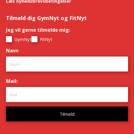
Læs nyhedsbrevsbetingelser
Tilmeld dig GymNyt og FitNyt
Jeg vil gerne tilmelde mig:
*
GymNyt
FitNyt
Navn
*
Mail:
*