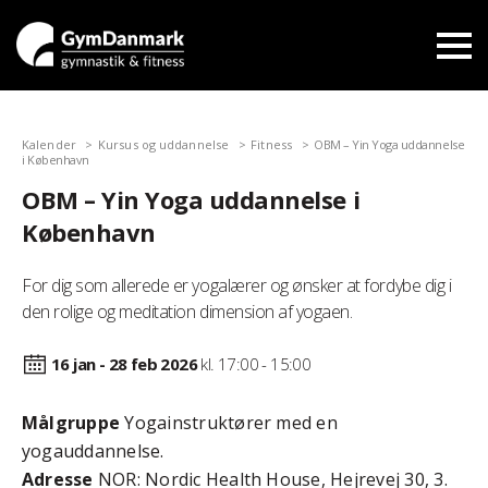
Kalender
Kursus og uddannelse
Fitness
OBM – Yin Yoga uddannelse
i København
OBM – Yin Yoga uddannelse i
København
For dig som allerede er yogalærer og ønsker at fordybe dig i
den rolige og meditation dimension af yogaen.
16 jan - 28 feb
2026
kl. 17:00 - 15:00
Målgruppe
Yogainstruktører med en
yogauddannelse.
Adresse
NOR: Nordic Health House, Hejrevej 30, 3.