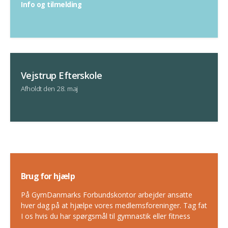
Info og tilmelding
Vejstrup Efterskole
Afholdt den 28. maj
Brug for hjælp
På GymDanmarks Forbundskontor arbejder ansatte
hver dag på at hjælpe vores medlemsforeninger. Tag fat
I os hvis du har spørgsmål til gymnastik eller fitness