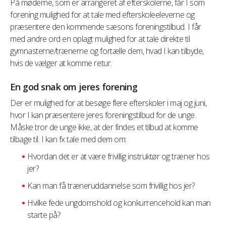
På møderne, som er arrangeret af efterskolerne, får I som
forening mulighed for at tale med efterskoleeleverne og
præsentere den kommende sæsons foreningstilbud. I får
med andre ord en oplagt mulighed for at tale direkte til
gymnasterne/trænerne og fortælle dem, hvad I kan tilbyde,
hvis de vælger at komme retur.
En god snak om jeres forening
Der er mulighed for at besøge flere efterskoler i maj og juni,
hvor I kan præsentere jeres foreningstilbud for de unge.
Måske tror de unge ikke, at der findes et tilbud at komme
tilbage til. I kan fx tale med dem om:
Hvordan det er at være frivillig instruktør og træner hos
jer?
Kan man få træneruddannelse som frivillig hos jer?
Hvilke fede ungdomshold og konkurrencehold kan man
starte på?