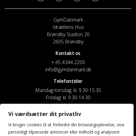
GymDanmark
Idrættens Hus
Brøndby Stadion 20
2605 Brøndby
Kontakt os
+ 45 4344 2200
info@gymdanmark.dk
Telefontider
Mandag-torsdag: kl. 9.30-15.30
Fredag: kl. 9.30-14.30
CVR nr. 20916818
Vi værdsætter dit privatliv
Reg. & Kontonr.: 4180 3119119022
Vi bruger cookies til at forbedre din browsingoplevelse, vise
personligt tilpassede annoncer eller indhold og analysere
Privatlivspolitik og cookies