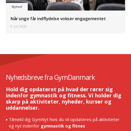
Nyhed
Når unge får indflydelse vokser engagementet
9. juli 2026
Nyhedsbreve fra GymDanmark
Hold dig opdateret på hvad der rører sig
indenfor gymnastik og fitness. Vi holder dig
skarp på aktiviteter, nyheder, kurser og
uddannelser.
Tilmeld dig GymNyt hvis du vil opdateres på aktiviteter
og nyt indenfor
gymnastik og fitnes