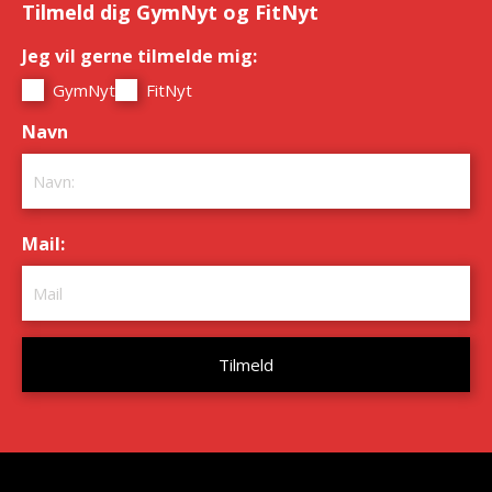
Tilmeld dig GymNyt og FitNyt
Jeg vil gerne tilmelde mig:
*
GymNyt
FitNyt
Navn
*
Mail:
*