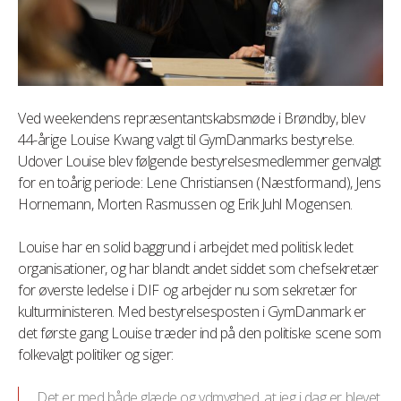
Ved weekendens repræsentantskabsmøde i Brøndby, blev
44-årige Louise Kwang valgt til GymDanmarks bestyrelse.
Udover Louise blev følgende bestyrelsesmedlemmer genvalgt
for en toårig periode: Lene Christiansen (Næstformand), Jens
Hornemann, Morten Rasmussen og Erik Juhl Mogensen.
Louise har en solid baggrund i arbejdet med politisk ledet
organisationer, og har blandt andet siddet som chefsekretær
for øverste ledelse i DIF og arbejder nu som sekretær for
kulturministeren. Med bestyrelsesposten i GymDanmark er
det første gang Louise træder ind på den politiske scene som
folkevalgt politiker og siger:
Det er med både glæde og ydmyghed, at jeg i dag er blevet