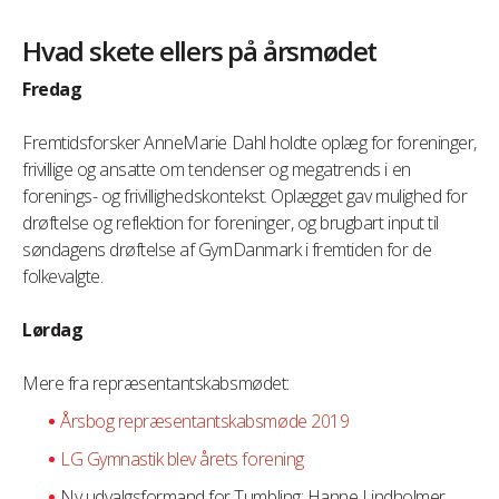
Hvad skete ellers på årsmødet
Fredag
Fremtidsforsker AnneMarie Dahl holdte oplæg for foreninger,
frivillige og ansatte om tendenser og megatrends i en
forenings- og frivillighedskontekst. Oplægget gav mulighed for
drøftelse og reflektion for foreninger, og brugbart input til
søndagens drøftelse af GymDanmark i fremtiden for de
folkevalgte.
Lørdag
Mere fra repræsentantskabsmødet:
Årsbog repræsentantskabsmøde 2019
LG Gymnastik blev årets forening
Ny udvalgsformand for Tumbling: Hanne Lindholmer