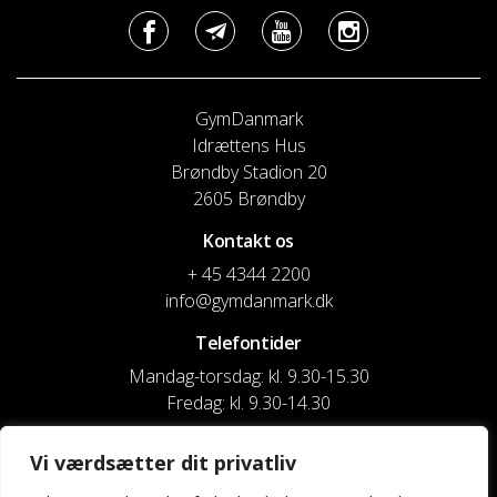
GymDanmark
Idrættens Hus
Brøndby Stadion 20
2605 Brøndby
Kontakt os
+ 45 4344 2200
info@gymdanmark.dk
Telefontider
Mandag-torsdag: kl. 9.30-15.30
Fredag: kl. 9.30-14.30
CVR nr. 20916818
Vi værdsætter dit privatliv
Reg. & Kontonr.: 4180 3119119022