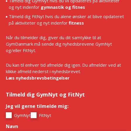
Tilmeld dig GymNyt hvis du vil opdateres på aktiviteter
og nyt indenfor
gymnastik og fitnes
Tilmeld dig FitNyt hvis du alene ønsker at blive opdateret
på aktiviteter og nyt indenfor
fitness
Når du tilmelder dig, giver du dit samtykke til at
GymDanmark må sende dig nyhedsbrevene GymNyt
og/eller FitNyt.
Du kan til enhver tid afmelde dig igen. Du afmelder ved at
klikke afmeld nederst i nyhedsbrevet.
Læs nyhedsbrevsbetingelser
Tilmeld dig GymNyt og FitNyt
Jeg vil gerne tilmelde mig:
*
GymNyt
FitNyt
Navn
*