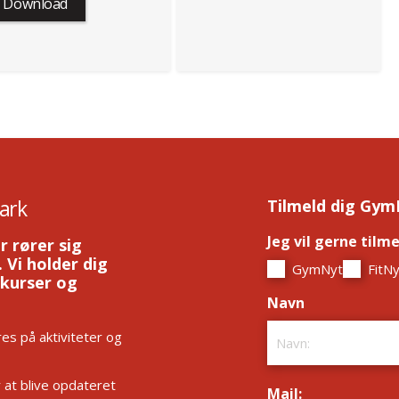
Download
ark
Tilmeld dig Gym
Jeg vil gerne tilm
r rører sig
 Vi holder dig
GymNyt
FitNy
 kurser og
Navn
*
es på aktiviteter og
r at blive opdateret
Mail:
*