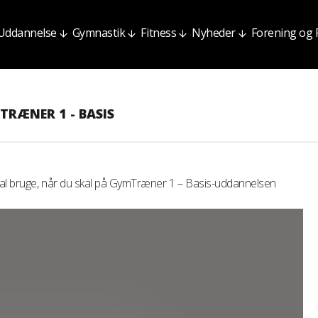
Uddannelse
Gymnastik
Fitness
Nyheder
Forening og
TRÆNER 1 - BASIS
skal bruge, når du skal på GymTræner 1 – Basis-uddannelsen