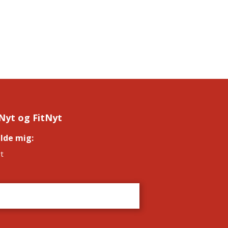
Nyt og FitNyt
elde mig:
*
t