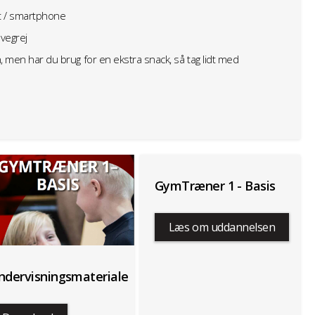
t / smartphone
vegrej
 men har du brug for en ekstra snack, så tag lidt med
GymTræner 1 - Basis
Læs om uddannelsen
ndervisningsmateriale