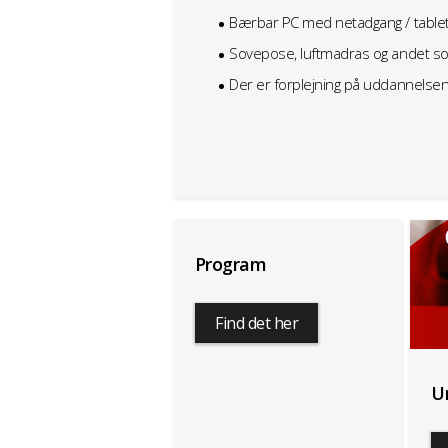
Bærbar PC med netadgang / table
Sovepose, luftmadras og andet so
Der er forplejning på uddannelsen,
Program
Find det her
U